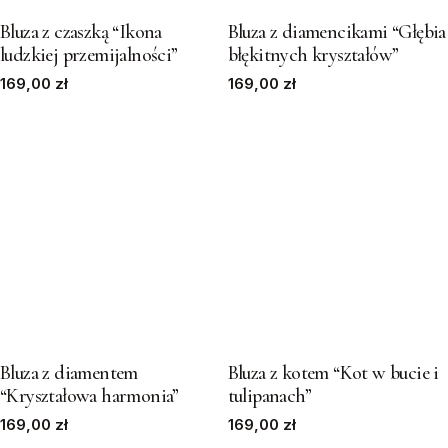
product
product
has
has
Bluza z czaszką “Ikona
Bluza z diamencikami “Głębia
ludzkiej przemijalności”
błękitnych kryształów”
multiple
multiple
169,00
variants.
zł
169,00
variants.
zł
The
The
options
options
may
may
be
be
chosen
chosen
on
on
the
the
product
product
This
This
page
page
product
product
has
has
Bluza z diamentem
Bluza z kotem “Kot w bucie i
“Kryształowa harmonia”
tulipanach”
multiple
multiple
169,00
variants.
zł
169,00
variants.
zł