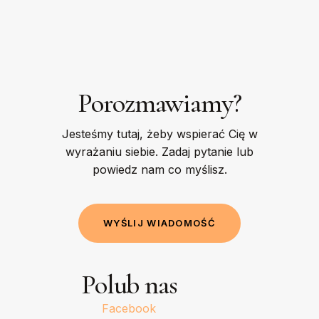
Porozmawiamy?
Jesteśmy tutaj, żeby wspierać Cię w
wyrażaniu siebie. Zadaj pytanie lub
powiedz nam co myślisz.
W
Y
Ś
L
I
J
W
I
A
D
O
M
O
Ś
Ć
Polub nas
Facebook