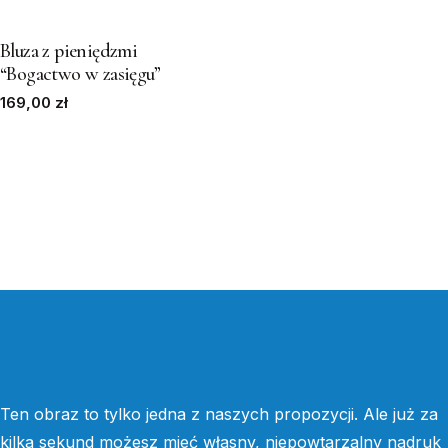
page
page
product
has
Bluza z pieniędzmi
“Bogactwo w zasięgu”
multiple
169,00
variants.
zł
The
options
may
be
chosen
on
the
product
page
Ten obraz to tylko jedna z naszych propozycji. Ale już za
kilka sekund możesz mieć własny, niepowtarzalny nadruk