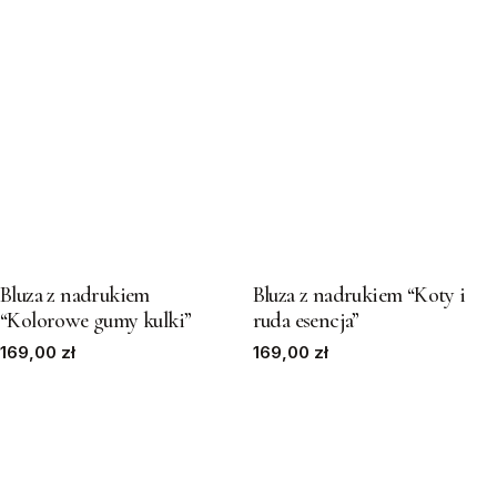
The
The
options
options
may
may
be
be
chosen
chosen
on
on
the
the
product
product
This
This
page
page
product
product
has
has
Bluza z nadrukiem
Bluza z nadrukiem “Koty i
“Kolorowe gumy kulki”
ruda esencja”
multiple
multiple
169,00
variants.
zł
169,00
variants.
zł
The
The
options
options
may
may
be
be