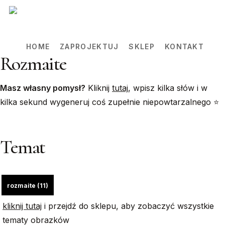
Skip
to
main
HOME
ZAPROJEKTUJ
SKLEP
KONTAKT
content
Rozmaite
Masz własny pomysł?
Kliknij
tutaj
, wpisz kilka słów i w
kilka sekund wygeneruj coś zupełnie niepowtarzalnego ⭐️
Temat
rozmaite (11)
kliknij tutaj
i przejdź do sklepu, aby zobaczyć wszystkie
tematy obrazków