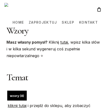
Skip
to
main
HOME
ZAPROJEKTUJ
SKLEP
KONTAKT
content
Wzory
Masz własny pomysł?
Kliknij
tutaj
, wpisz kilka słów
i w kilka sekund wygeneruj coś zupełnie
niepowtarzalnego ⭐️
Temat
wzory (8)
kliknij tutaj
i przejdź do sklepu, aby zobaczyć