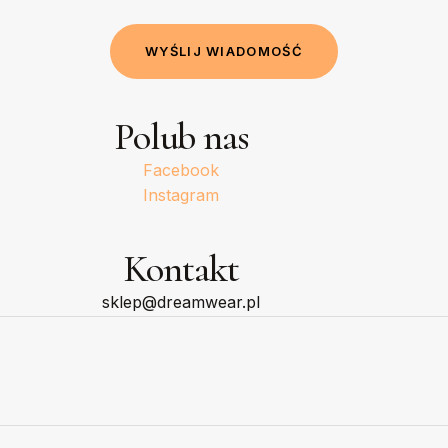
W
Y
Ś
L
I
J
W
I
A
D
O
M
O
Ś
Ć
Polub nas
Facebook
Instagram
Kontakt
sklep@dreamwear.pl