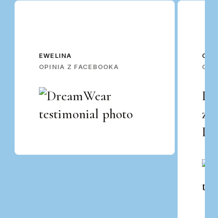
EWELINA
OSK
OPINIA Z FACEBOOKA
OPI
Po
za
Po