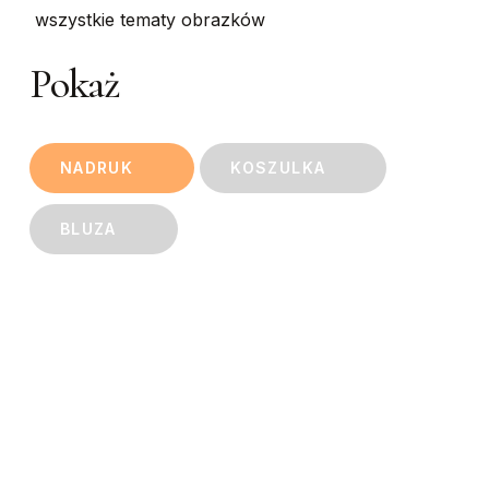
wszystkie tematy obrazków
Pokaż
NADRUK
KOSZULKA
BLUZA
This
This