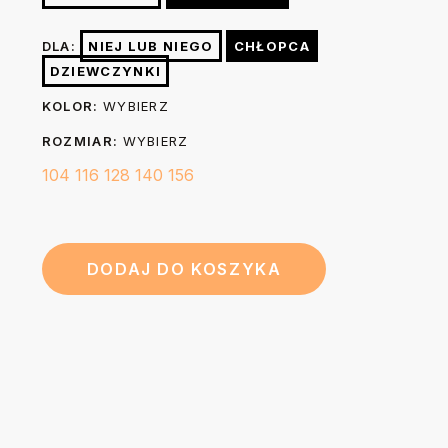
lewej stronie żelazkiem o temp. do 150 stopni. Nie
Szerokość
36
40
44
46
49
wybielać. Nie czyścić chemicznie. W razie konieczności po
(A)
cm
cm
cm
cm
cm
DLA:
NIEJ LUB NIEGO
CHŁOPCA
praniu możesz wygładzić nadruk prasując go przez 3-5
DZIEWCZYNKI
sekund żelazkiem o temp. do 150 stopni przez kuchenny
44
48
52
56
60
Długość (B)
KOLOR:
WYBIERZ
papier do pieczenia.
cm
cm
cm
cm
cm
ROZMIAR:
WYBIERZ
104
116
128
140
156
DODAJ DO KOSZYKA