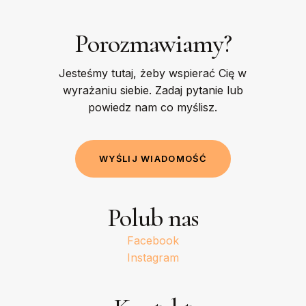
Porozmawiamy?
Jesteśmy tutaj, żeby wspierać Cię w
wyrażaniu siebie. Zadaj pytanie lub
powiedz nam co myślisz.
W
Y
Ś
L
I
J
W
I
A
D
O
M
O
Ś
Ć
Polub nas
Facebook
Instagram