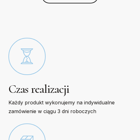
chosen
chosen
on
on
the
the
product
product
page
page
Czas realizacji
Każdy produkt wykonujemy na indywidualne
zamówienie w ciągu 3 dni roboczych