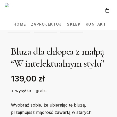
Skip
to
main
HOME
ZAPROJEKTUJ
SKLEP
KONTAKT
content
Bluza dla chłopca z małpą
“W intelektualnym stylu”
139,00 zł
+ wysyłka
gratis
Wyobraź sobie, że ubierając tę bluzę,
przejmujesz mądrość zawartą w starych