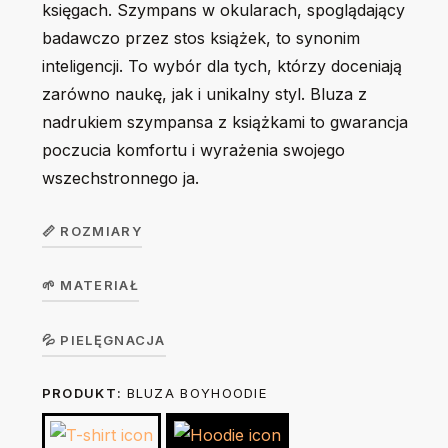
księgach. Szympans w okularach, spoglądający
badawczo przez stos książek, to synonim
inteligencji. To wybór dla tych, którzy doceniają
zarówno naukę, jak i unikalny styl. Bluza z
nadrukiem szympansa z książkami to gwarancja
poczucia komfortu i wyrażenia swojego
wszechstronnego ja.
📏 ROZMIARY
🌱 MATERIAŁ
Bluza
dziecięca
Koszulka w wersji unisex z krótkim rękawem. Okrągły
💦 PIELĘGNACJA
GirlHoodie
104
116
128
140
156
dekolt z elastanem. 100% bawełna, single jersey, gramatura
/
PRODUKT:
BLUZA BOYHOODIE
Prać na lewej stronie ręcznie lub w trybie delikatnym w 30
190 g/m².
BoyHoodie
stopniach. Nie suszyć w suszarce bębnowej. Prasować na