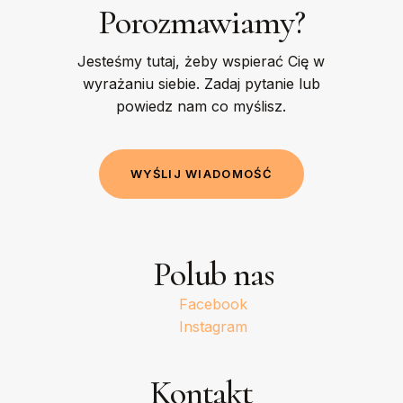
Porozmawiamy?
Jesteśmy tutaj, żeby wspierać Cię w
wyrażaniu siebie. Zadaj pytanie lub
powiedz nam co myślisz.
W
Y
Ś
L
I
J
W
I
A
D
O
M
O
Ś
Ć
Polub nas
Facebook
Instagram
Kontakt