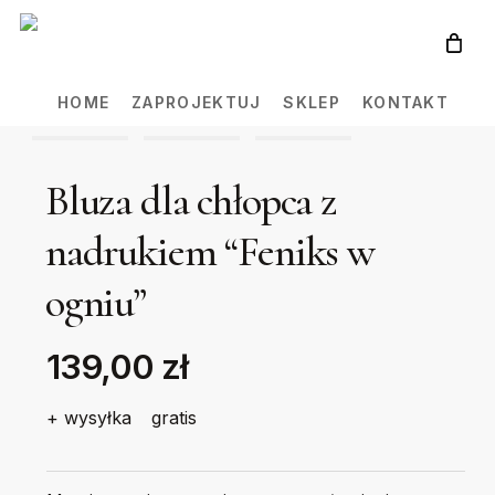
Skip
to
main
HOME
ZAPROJEKTUJ
SKLEP
KONTAKT
content
Bluza dla chłopca z
nadrukiem “Feniks w
ogniu”
139,00 zł
+ wysyłka
gratis