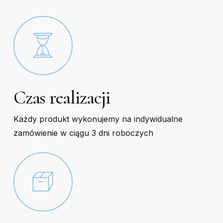
product
product
page
page
Czas realizacji
Każdy produkt wykonujemy na indywidualne
zamówienie w ciągu 3 dni roboczych