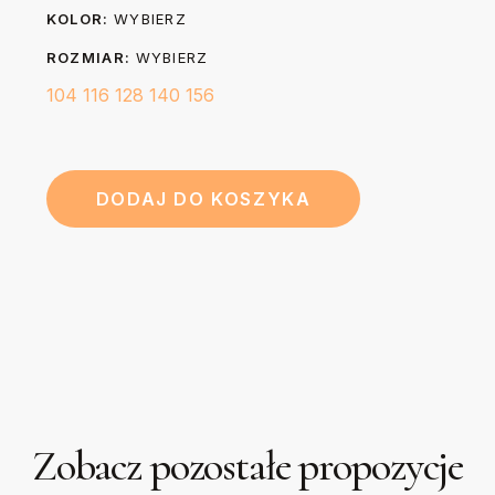
Długość (B)
KOLOR:
WYBIERZ
papier do pieczenia.
cm
cm
cm
cm
cm
ROZMIAR:
WYBIERZ
104
116
128
140
156
DODAJ DO KOSZYKA
Zobacz pozostałe propozycje