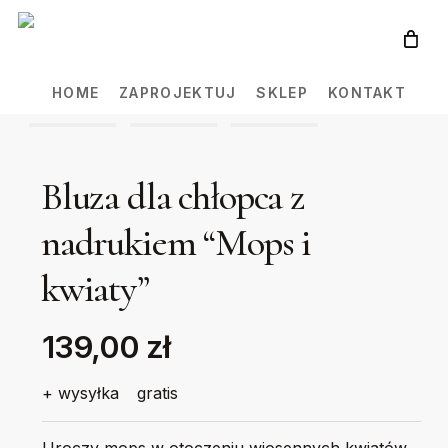
Skip
to
main
HOME
ZAPROJEKTUJ
SKLEP
KONTAKT
content
Bluza dla chłopca z
nadrukiem “Mops i
kwiaty”
139,00 zł
+ wysyłka
gratis