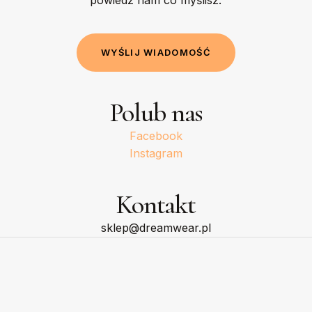
W
Y
Ś
L
I
J
W
I
A
D
O
M
O
Ś
Ć
Polub nas
Facebook
Instagram
Kontakt
sklep@dreamwear.pl