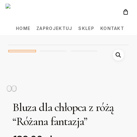
Skip
to
main
HOME
ZAPROJEKTUJ
SKLEP
KONTAKT
content
Bluza dla chłopca z różą
“Różana fantazja”