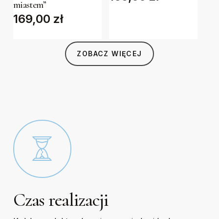
miastem”
options
options
169,00
zł
may
may
be
be
chosen
chosen
ZOBACZ WIĘCEJ
on
on
the
the
product
product
page
page
Czas realizacji