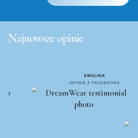
Najnowsze
opinie
EWELINA
OPINIA Z FACEBOOKA
sło
P
Na
ion