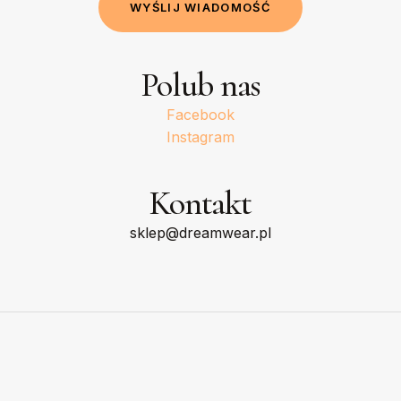
W
Y
Ś
L
I
J
W
I
A
D
O
M
O
Ś
Ć
Polub nas
Facebook
Instagram
Kontakt
sklep@dreamwear.pl