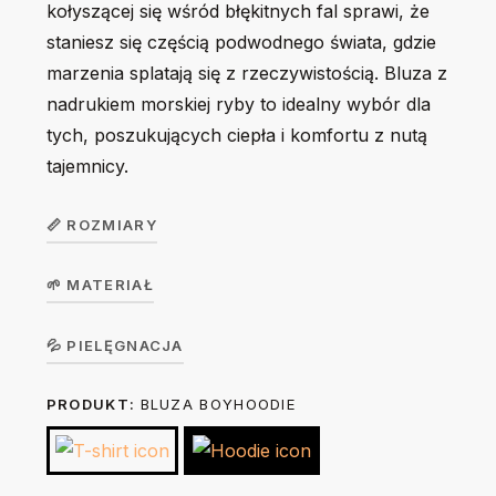
kołyszącej się wśród błękitnych fal sprawi, że
staniesz się częścią podwodnego świata, gdzie
marzenia splatają się z rzeczywistością. Bluza z
nadrukiem morskiej ryby to idealny wybór dla
tych, poszukujących ciepła i komfortu z nutą
tajemnicy.
📏 ROZMIARY
🌱 MATERIAŁ
Bluza
dziecięca
Koszulka w wersji unisex z krótkim rękawem. Okrągły
💦 PIELĘGNACJA
GirlHoodie
104
116
128
140
156
dekolt z elastanem. 100% bawełna, single jersey, gramatura
/
PRODUKT:
BLUZA BOYHOODIE
Prać na lewej stronie ręcznie lub w trybie delikatnym w 30
190 g/m².
BoyHoodie
stopniach. Nie suszyć w suszarce bębnowej. Prasować na
lewej stronie żelazkiem o temp. do 150 stopni. Nie
Szerokość
36
40
44
46
49