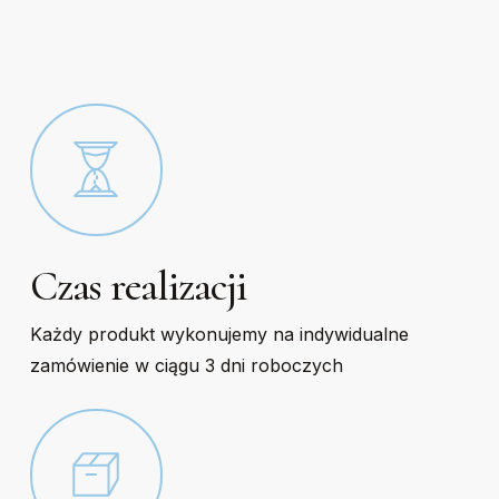
on
on
the
the
product
product
page
page
Czas realizacji
Każdy produkt wykonujemy na indywidualne
zamówienie w ciągu 3 dni roboczych