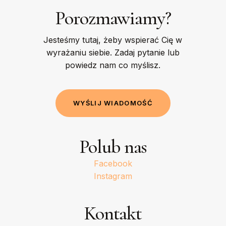
Porozmawiamy?
Jesteśmy tutaj, żeby wspierać Cię w
wyrażaniu siebie. Zadaj pytanie lub
powiedz nam co myślisz.
W
Y
Ś
L
I
J
W
I
A
D
O
M
O
Ś
Ć
Polub nas
Facebook
Instagram
Kontakt