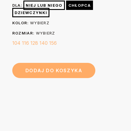
wybielać. Nie czyścić chemicznie. W razie konieczności po
(A)
cm
cm
cm
cm
cm
DLA:
NIEJ LUB NIEGO
CHŁOPCA
praniu możesz wygładzić nadruk prasując go przez 3-5
DZIEWCZYNKI
sekund żelazkiem o temp. do 150 stopni przez kuchenny
44
48
52
56
60
Długość (B)
KOLOR:
WYBIERZ
papier do pieczenia.
cm
cm
cm
cm
cm
ROZMIAR:
WYBIERZ
104
116
128
140
156
DODAJ DO KOSZYKA