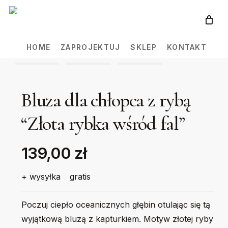
Skip
to
main
HOME
ZAPROJEKTUJ
SKLEP
KONTAKT
content
Bluza dla chłopca z rybą
“Złota rybka wśród fal”
139,00 zł
+ wysyłka
gratis
Poczuj ciepło oceanicznych głębin otulając się tą
wyjątkową bluzą z kapturkiem. Motyw złotej ryby