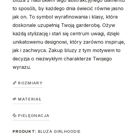
Bluza z nadrukiem tego abstrakcyjnego diamentu
to sposób, by każdego dnia świecić równie jasno
jak on. To symbol wyrafinowania i klasy, które
doskonale uzupełnią Twoją garderobę. Ożyw
każdą stylizację i stań się centrum uwagi, dzięki
unikatowemu designowi, który zarówno inspiruje,
jak i zachwyca. Zakup bluzy z tym motywem to
decyzja o niezwykłym charakterze Twojego
wyrazu.
📏 ROZMIARY
🌱 MATERIAŁ
Bluza
dziecięca
Koszulka w wersji unisex z krótkim rękawem. Okrągły
💦 PIELĘGNACJA
GirlHoodie
104
116
128
140
156
dekolt z elastanem. 100% bawełna, single jersey, gramatura
/
PRODUKT:
BLUZA GIRLHOODIE
Prać na lewej stronie ręcznie lub w trybie delikatnym w 30
190 g/m².