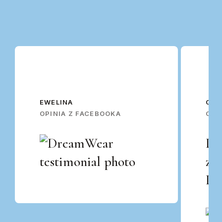
EWELINA
OSK
OPINIA Z FACEBOOKA
OPI
Po
za
Po