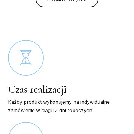
chosen
chosen
on
on
the
the
product
product
page
page
Czas realizacji
Każdy produkt wykonujemy na indywidualne
zamówienie w ciągu 3 dni roboczych