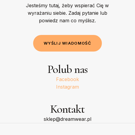
Jesteśmy tutaj, żeby wspierać Cię w
wyrażaniu siebie. Zadaj pytanie lub
powiedz nam co myślisz.
W
Y
Ś
L
I
J
W
I
A
D
O
M
O
Ś
Ć
Polub nas
Facebook
Instagram
Kontakt
sklep@dreamwear.pl