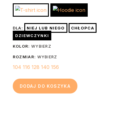
BoyHoodie
stopniach. Nie suszyć w suszarce bębnowej. Prasować na
lewej stronie żelazkiem o temp. do 150 stopni. Nie
Szerokość
36
40
44
46
49
wybielać. Nie czyścić chemicznie. W razie konieczności po
(A)
cm
cm
cm
cm
cm
DLA:
NIEJ LUB NIEGO
CHŁOPCA
praniu możesz wygładzić nadruk prasując go przez 3-5
DZIEWCZYNKI
sekund żelazkiem o temp. do 150 stopni przez kuchenny
44
48
52
56
60
Długość (B)
KOLOR:
WYBIERZ
papier do pieczenia.
cm
cm
cm
cm
cm
ROZMIAR:
WYBIERZ
104
116
128
140
156
DODAJ DO KOSZYKA