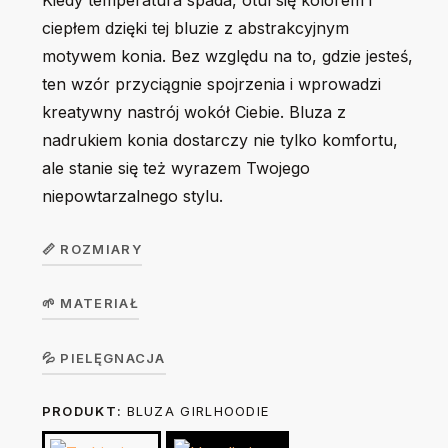
Kiedy temperatura spada, otul się kolorem i
ciepłem dzięki tej bluzie z abstrakcyjnym
motywem konia. Bez względu na to, gdzie jesteś,
ten wzór przyciągnie spojrzenia i wprowadzi
kreatywny nastrój wokół Ciebie. Bluza z
nadrukiem konia dostarczy nie tylko komfortu,
ale stanie się też wyrazem Twojego
niepowtarzalnego stylu.
📏 ROZMIARY
🌱 MATERIAŁ
Bluza
dziecięca
Koszulka w wersji unisex z krótkim rękawem. Okrągły
💦 PIELĘGNACJA
GirlHoodie
104
116
128
140
156
dekolt z elastanem. 100% bawełna, single jersey, gramatura
/
PRODUKT:
BLUZA GIRLHOODIE
Prać na lewej stronie ręcznie lub w trybie delikatnym w 30
190 g/m².
BoyHoodie
stopniach. Nie suszyć w suszarce bębnowej. Prasować na