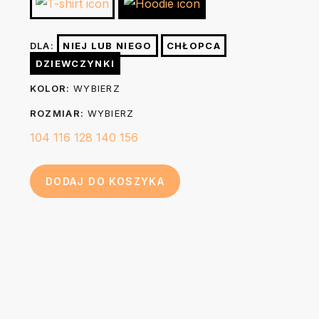
lewej stronie żelazkiem o temp. do 150 stopni. Nie
Szerokość
36
40
44
46
49
wybielać. Nie czyścić chemicznie. W razie konieczności po
(A)
cm
cm
cm
cm
cm
DLA:
NIEJ LUB NIEGO
CHŁOPCA
praniu możesz wygładzić nadruk prasując go przez 3-5
DZIEWCZYNKI
sekund żelazkiem o temp. do 150 stopni przez kuchenny
44
48
52
56
60
Długość (B)
KOLOR:
WYBIERZ
papier do pieczenia.
cm
cm
cm
cm
cm
ROZMIAR:
WYBIERZ
104
116
128
140
156
DODAJ DO KOSZYKA