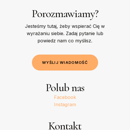
Porozmawiamy?
Jesteśmy tutaj, żeby wspierać Cię w
wyrażaniu siebie. Zadaj pytanie lub
powiedz nam co myślisz.
W
Y
Ś
L
I
J
W
I
A
D
O
M
O
Ś
Ć
Polub nas
Facebook
Instagram
Kontakt