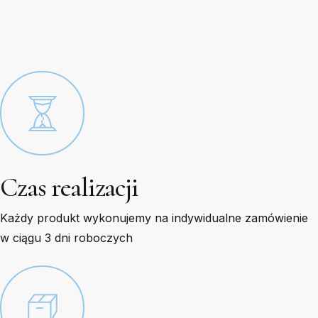
on
on
the
the
product
product
page
page
Czas realizacji
Każdy produkt wykonujemy na indywidualne zamówienie
w ciągu 3 dni roboczych