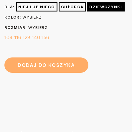
chemicznie. W razie konieczności po praniu możesz wygładzić
DLA:
NIEJ LUB NIEGO
CHŁOPCA
DZIEWCZYNKI
nadruk prasując go przez 3-5 sekund żelazkiem o temp. do 150
44
48
52
56
60
Długość (B)
KOLOR:
WYBIERZ
stopni przez kuchenny papier do pieczenia.
cm
cm
cm
cm
cm
ROZMIAR:
WYBIERZ
104
116
128
140
156
DODAJ DO KOSZYKA