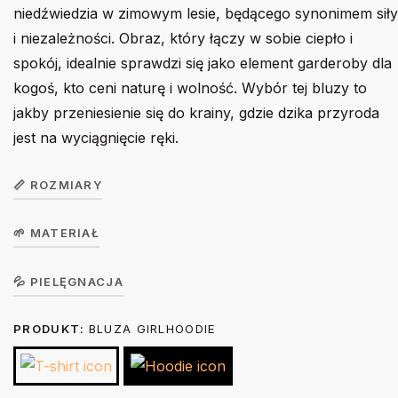
niedźwiedzia w zimowym lesie, będącego synonimem siły
i niezależności. Obraz, który łączy w sobie ciepło i
spokój, idealnie sprawdzi się jako element garderoby dla
kogoś, kto ceni naturę i wolność. Wybór tej bluzy to
jakby przeniesienie się do krainy, gdzie dzika przyroda
jest na wyciągnięcie ręki.
📏 ROZMIARY
🌱 MATERIAŁ
Bluza
dziecięca
104
116
128
140
156
Koszulka w wersji unisex z krótkim rękawem. Okrągły dekolt z
💦 PIELĘGNACJA
GirlHoodie /
elastanem. 100% bawełna, single jersey, gramatura 190 g/m².
BoyHoodie
PRODUKT:
BLUZA GIRLHOODIE
Prać na lewej stronie ręcznie lub w trybie delikatnym w 30 stopniach.
Nie suszyć w suszarce bębnowej. Prasować na lewej stronie
Szerokość
36
40
44
46
49
żelazkiem o temp. do 150 stopni. Nie wybielać. Nie czyścić
(A)
cm
cm
cm
cm
cm