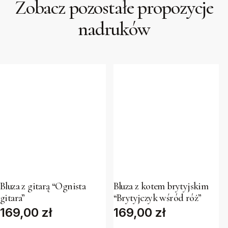
Zobacz pozostałe propozycje
nadruków
This
This
product
product
has
has
Bluza z gitarą “Ognista
Bluza z kotem brytyjskim
multiple
multiple
gitara”
“Brytyjczyk wśród róż”
variants.
variants.
169,00
zł
169,00
zł
The
The