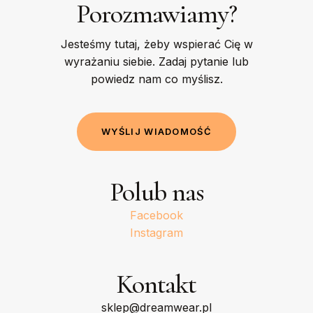
Porozmawiamy?
Jesteśmy tutaj, żeby wspierać Cię w
wyrażaniu siebie. Zadaj pytanie lub
powiedz nam co myślisz.
W
Y
Ś
L
I
J
W
I
A
D
O
M
O
Ś
Ć
Polub nas
Facebook
Instagram
Kontakt
sklep@dreamwear.pl