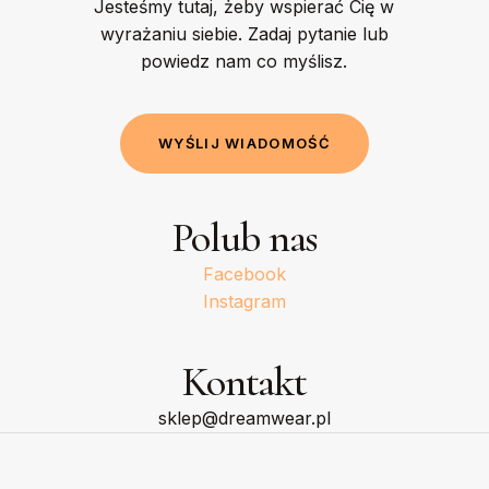
Jesteśmy tutaj, żeby wspierać Cię w
wyrażaniu siebie. Zadaj pytanie lub
powiedz nam co myślisz.
W
Y
Ś
L
I
J
W
I
A
D
O
M
O
Ś
Ć
Polub nas
Facebook
Instagram
Kontakt
sklep@dreamwear.pl