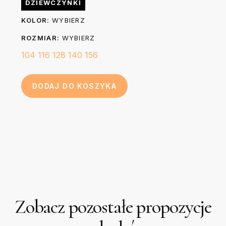
DZIEWCZYNKI
sekund żelazkiem o temp. do 150 stopni przez kuchenny
44
48
52
56
60
Długość (B)
KOLOR:
WYBIERZ
papier do pieczenia.
cm
cm
cm
cm
cm
ROZMIAR:
WYBIERZ
104
116
128
140
156
DODAJ DO KOSZYKA
Zobacz pozostałe propozycje