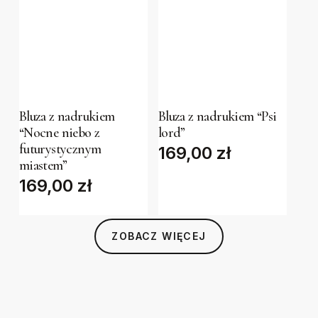
chosen
chosen
on
on
the
the
This
This
product
product
product
product
page
page
has
has
Bluza z nadrukiem
Bluza z nadrukiem “Psi
“Nocne niebo z
lord”
multiple
multiple
futurystycznym
169,00
zł
variants.
variants.
miastem”
The
The
169,00
zł
options
options
may
may
be
be
ZOBACZ WIĘCEJ
chosen
chosen
on
on
the
the
product
product