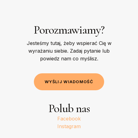
Porozmawiamy?
Jesteśmy tutaj, żeby wspierać Cię w
wyrażaniu siebie. Zadaj pytanie lub
powiedz nam co myślisz.
W
Y
Ś
L
I
J
W
I
A
D
O
M
O
Ś
Ć
Polub nas
Facebook
Instagram