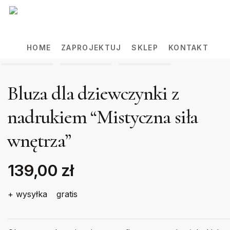
Skip
to
main
HOME
ZAPROJEKTUJ
SKLEP
KONTAKT
content
Bluza dla dziewczynki z
nadrukiem “Mistyczna siła
wnętrza”
139,00 zł
+ wysyłka
gratis