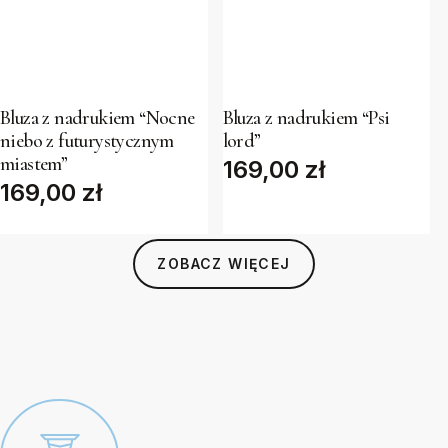
the
the
product
product
This
This
page
page
product
product
has
has
Bluza z nadrukiem “Nocne
Bluza z nadrukiem “Psi
niebo z futurystycznym
lord”
multiple
multiple
miastem”
169,00
zł
variants.
variants.
169,00
zł
The
The
options
options
may
may
ZOBACZ WIĘCEJ
be
be
chosen
chosen
on
on
the
the
product
product
page
page