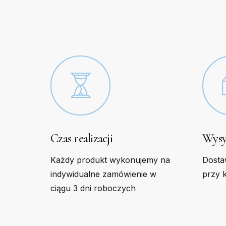
be
be
chosen
chose
on
on
the
the
product
produc
page
page
Czas realizacji
Wysy
Każdy produkt wykonujemy na
Dosta
indywidualne zamówienie w
przy 
ciągu 3 dni roboczych