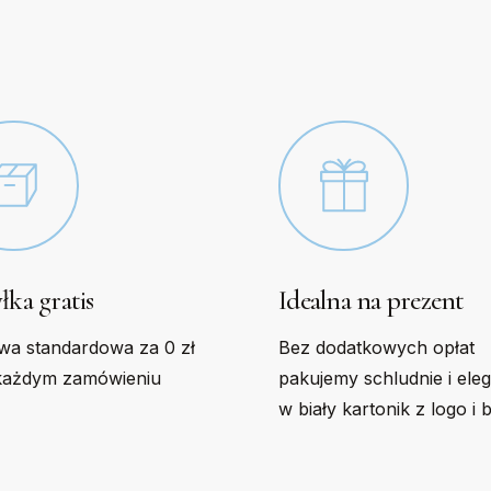
be
n
chosen
on
the
t
product
page
łka gratis
Idealna na prezent
wa standardowa za 0 zł
Bez dodatkowych opłat
każdym zamówieniu
pakujemy schludnie i ele
w biały kartonik z logo i 