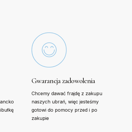
be
chosen
on
the
product
page
Gwarancja zadowolenia
Chcemy dawać frajdę z zakupu
gancko
naszych ubrań, więc jesteśmy
bibułkę
gotowi do pomocy przed i po
zakupie