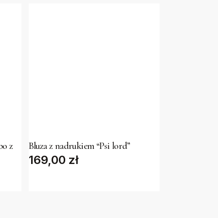
This
product
has
bo z
Bluza z nadrukiem “Psi lord”
169,00
multiple
zł
variants.
The
options
may