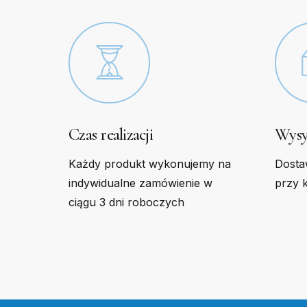
the
the
product
produc
page
page
Czas realizacji
Wysy
Każdy produkt wykonujemy na
Dosta
indywidualne zamówienie w
przy 
ciągu 3 dni roboczych