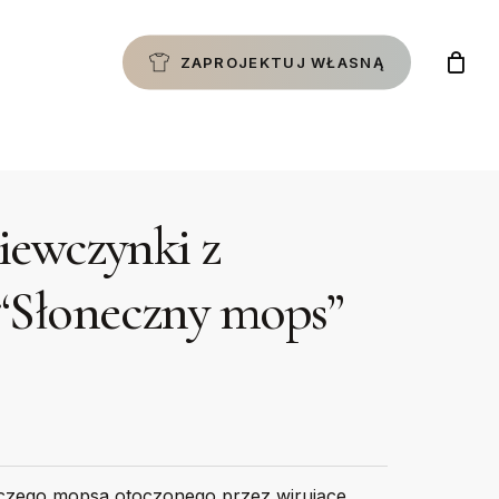
ZAPROJEKTUJ WŁASNĄ
ziewczynki z
“Słoneczny mops”
czego mopsa otoczonego przez wirujące,