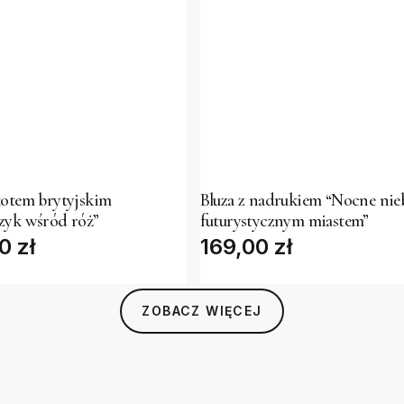
This
t
product
has
kotem brytyjskim
Bluza z nadrukiem “Nocne nie
zyk wśród róż”
futurystycznym miastem”
e
multiple
00
zł
169,00
zł
s.
variants.
The
s
options
ZOBACZ WIĘCEJ
may
be
n
chosen
on