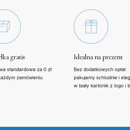
the
t
product
page
łka gratis
Idealna na prezent
wa standardowa za 0 zł
Bez dodatkowych opłat
każdym zamówieniu
pakujemy schludnie i ele
w biały kartonik z logo i 