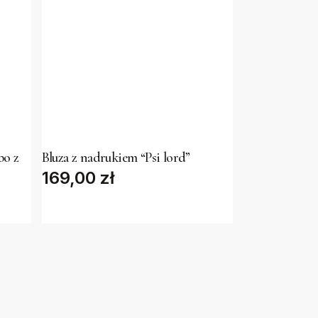
This
product
has
bo z
Bluza z nadrukiem “Psi lord”
169,00
multiple
zł
variants.
The
options
may
be
chosen
on