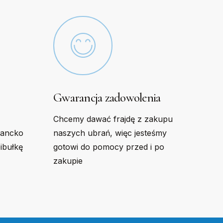
the
product
page
Gwarancja zadowolenia
Chcemy dawać frajdę z zakupu
gancko
naszych ubrań, więc jesteśmy
bibułkę
gotowi do pomocy przed i po
zakupie