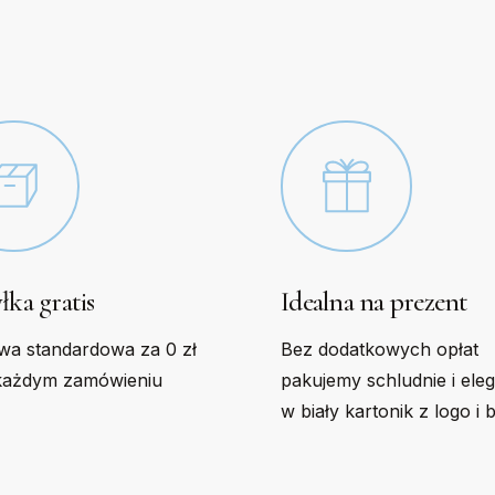
be
n
chosen
on
the
t
product
page
łka gratis
Idealna na prezent
wa standardowa za 0 zł
Bez dodatkowych opłat
każdym zamówieniu
pakujemy schludnie i ele
w biały kartonik z logo i 