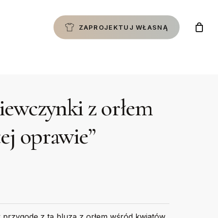
ZAPROJEKTUJ WŁASNĄ
ziewczynki z orłem
ej oprawie”
 przygodę z tą bluzą z orłem wśród kwiatów.