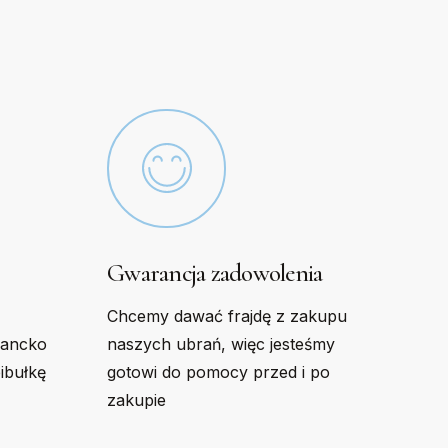
be
chosen
on
the
product
page
Gwarancja zadowolenia
Chcemy dawać frajdę z zakupu
gancko
naszych ubrań, więc jesteśmy
bibułkę
gotowi do pomocy przed i po
zakupie