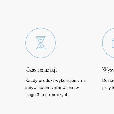
be
be
chosen
chose
on
on
the
the
product
produc
page
page
Czas realizacji
Wysy
Każdy produkt wykonujemy na
Dosta
indywidualne zamówienie w
przy 
ciągu 3 dni roboczych