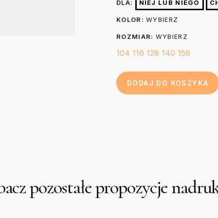
Długość (B)
DLA:
NIEJ LUB NIEGO
C
papier do pieczenia.
cm
KOLOR:
WYBIERZ
ROZMIAR:
WYBIERZ
104
116
128
140
156
DODAJ DO KOSZYKA
acz pozostałe propozycje nadr