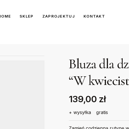
HOME
SKLEP
ZAPROJEKTUJ
KONTAKT
Bluza dla d
“W kwiecist
139,00 zł
+ wysyłka
gratis
Zamień codzienną rutynę w