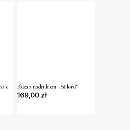
This
product
has
bo z
Bluza z nadrukiem “Psi lord”
169,00
multiple
zł
variants.
The
options
may