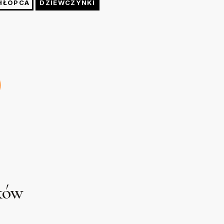
HŁOPCA
DZIEWCZYNKI
cm
cm
cm
cm
uków