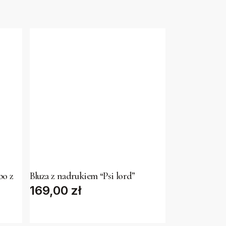
This
product
has
bo z
Bluza z nadrukiem “Psi lord”
169,00
multiple
zł
variants.
The