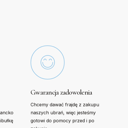
options
may
be
chosen
on
the
product
page
Gwarancja zadowolenia
Chcemy dawać frajdę z zakupu
gancko
naszych ubrań, więc jesteśmy
bibułkę
gotowi do pomocy przed i po