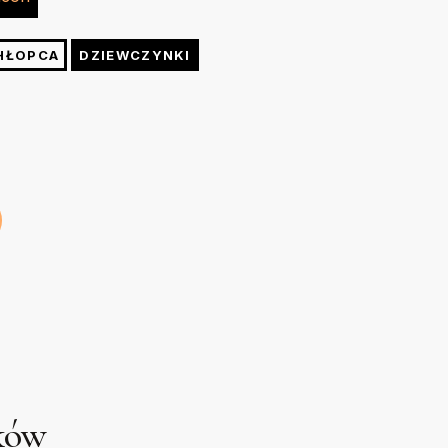
e. W razie konieczności po praniu możesz wygładzić
kund żelazkiem o temp. do 150 stopni przez kuchenny
48
52
56
60
HŁOPCA
DZIEWCZYNKI
cm
cm
cm
cm
uków