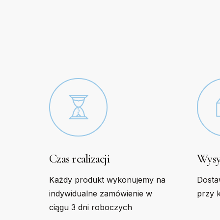
options
option
may
may
be
be
chosen
chose
on
on
the
the
product
produc
page
page
Czas realizacji
Wysy
Każdy produkt wykonujemy na
Dosta
indywidualne zamówienie w
przy 
ciągu 3 dni roboczych