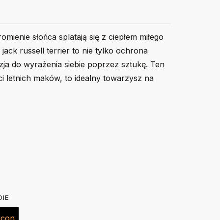
romienie słońca splatają się z ciepłem miłego
ack russell terrier to nie tylko ochrona
zja do wyrażenia siebie poprzez sztukę. Ten
ci letnich maków, to idealny towarzysz na
116
128
140
156
kim rękawem. Okrągły dekolt z elastanem. 100% bawełna,
.
DIE
 w trybie delikatnym w 30 stopniach. Nie suszyć w
40
44
46
49
lewej stronie żelazkiem o temp. do 150 stopni. Nie
cm
cm
cm
cm