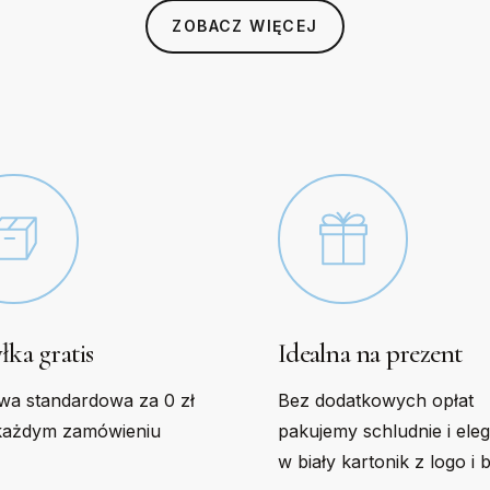
s
options
ZOBACZ WIĘCEJ
may
be
n
chosen
on
the
t
product
page
łka gratis
Idealna na prezent
wa standardowa za 0 zł
Bez dodatkowych opłat
każdym zamówieniu
pakujemy schludnie i ele
w biały kartonik z logo i 