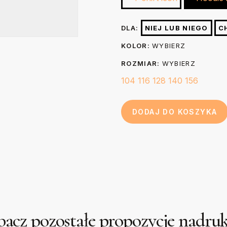
wybielać. Nie czyścić chemiczni
nadruk prasując go przez 3-5 se
44
Długość (B)
DLA:
NIEJ LUB NIEGO
C
papier do pieczenia.
cm
KOLOR:
WYBIERZ
ROZMIAR:
WYBIERZ
104
116
128
140
156
DODAJ DO KOSZYKA
acz pozostałe propozycje nadr