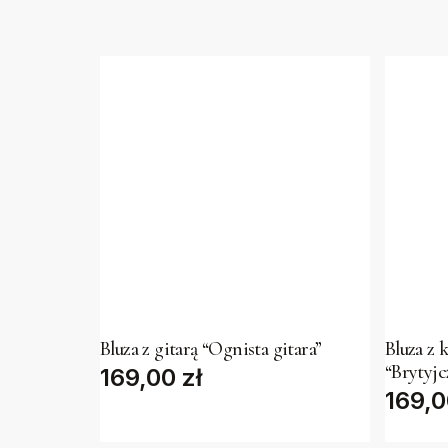
This
This
product
produc
has
has
Bluza z gitarą “Ognista gitara”
Bluza z 
“Brytyjc
169,00
multiple
zł
multipl
169,
variants.
variant
The
The