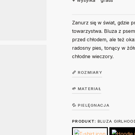
+ wysyłka
gratis
Zanurz się w świat, gdzie p
towarzystwa. Bluza z psem j
przed chłodem, ale też oka
radosny pies, tonący w żół
chłodne wieczory.
📏 ROZMIARY
🌱 MATERIAŁ
Bluza dziecięca
GirlHoodie /
104
Koszulka w wersji unisex z krót
💦 PIELĘGNACJA
BoyHoodie
single jersey, gramatura 190 g/m²
PRODUKT:
BLUZA GIRLHOO
Prać na lewej stronie ręcznie lub
36
Szerokość (A)
suszarce bębnowej. Prasować na 
cm