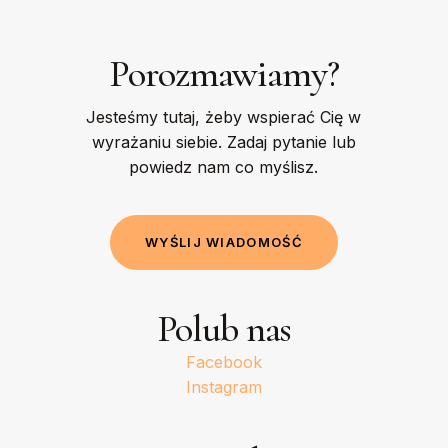
Porozmawiamy?
Jesteśmy tutaj, żeby wspierać Cię w
wyrażaniu siebie. Zadaj pytanie lub
powiedz nam co myślisz.
W
Y
Ś
L
I
J
W
I
A
D
O
M
O
Ś
Ć
Polub nas
Facebook
Instagram