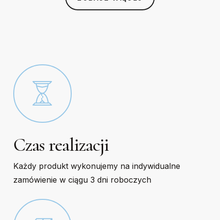
on
on
the
the
product
product
page
page
Czas realizacji
Każdy produkt wykonujemy na indywidualne
zamówienie w ciągu 3 dni roboczych