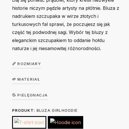
Daj się ponieść prądowi, który kreśli niezwykłe
historie niczym pędzle artysty na płótnie. Bluza z
nadrukiem szczupaka w wirze złotych i
turkusowych fal sprawi, że poczujesz się jak
część tej podwodnej sagi. Wybór tej bluzy z
eleganckim szczupakiem to oddanie hołdu
naturze i jej niesamowitej różnorodności.
📏 ROZMIARY
🌱 MATERIAŁ
Bluza
dziecięca
Koszulka w wersji unisex z krótkim rękawem. Okrągły
💦 PIELĘGNACJA
GirlHoodie
104
116
128
140
156
dekolt z elastanem. 100% bawełna, single jersey, gramatura
/
PRODUKT:
BLUZA GIRLHOODIE
Prać na lewej stronie ręcznie lub w trybie delikatnym w 30
190 g/m².
BoyHoodie
stopniach. Nie suszyć w suszarce bębnowej. Prasować na
lewej stronie żelazkiem o temp. do 150 stopni. Nie
Szerokość
36
40
44
46
49