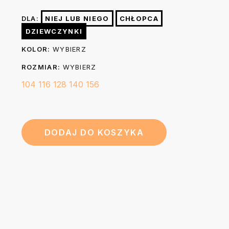
wybielać. Nie czyścić chemicznie. W razie konieczności po
(A)
cm
cm
cm
cm
cm
DLA:
NIEJ LUB NIEGO
CHŁOPCA
praniu możesz wygładzić nadruk prasując go przez 3-5
DZIEWCZYNKI
sekund żelazkiem o temp. do 150 stopni przez kuchenny
44
48
52
56
60
Długość (B)
KOLOR:
WYBIERZ
papier do pieczenia.
cm
cm
cm
cm
cm
ROZMIAR:
WYBIERZ
104
116
128
140
156
DODAJ DO KOSZYKA