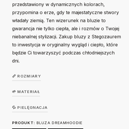
przedstawiony w dynamicznych kolorach,
przypomina o erze, gdy te majestatyczne stwory
władały ziemią. Ten wizerunek na bluzie to
gwarancja nie tylko ciepła, ale i rozmów o Twojej
niebanalnej stylizacji. Zakup bluzy z Stegozaurem
to inwestycja w oryginalny wygląd i ciepło, które
będzie Ci towarzyszyć podczas chłodniejszych
dni.
📏 ROZMIARY
🌱 MATERIAŁ
Bluza unisex
S
M
L
XL
2XL
DreamHoodie
Bluza w wersji unisex z kapturem. Kieszeń w stylu
💦 PIELĘGNACJA
kangurka. Elastyczne ściągacze przy mankietach i w talii.
54
57
60
63
66
Szerokość (A)
PRODUKT:
BLUZA DREAMHOODIE
Prać na lewej stronie ręcznie lub w trybie delikatnym w 30
50% bawełna / 50% poliester, brushed fleece, gramatura
cm
cm
cm
cm
cm