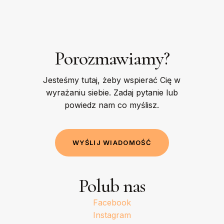
Porozmawiamy?
Jesteśmy tutaj, żeby wspierać Cię w
wyrażaniu siebie. Zadaj pytanie lub
powiedz nam co myślisz.
W
Y
Ś
L
I
J
W
I
A
D
O
M
O
Ś
Ć
Polub nas
Facebook
Instagram