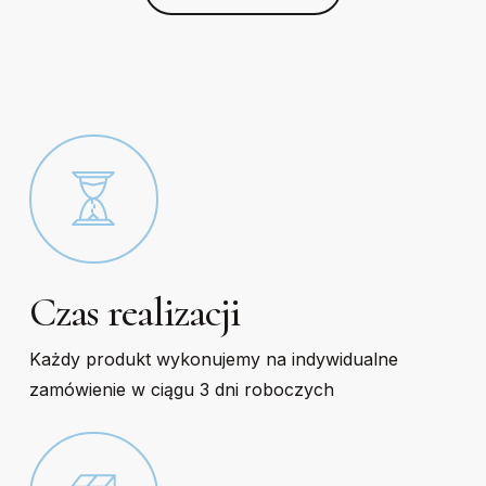
be
be
chosen
chosen
on
on
the
the
product
product
page
page
Czas realizacji
Każdy produkt wykonujemy na indywidualne
zamówienie w ciągu 3 dni roboczych