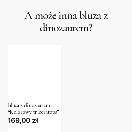
A może inna bluza z
dinozaurem?
This
product
has
Bluza z dinozaurem
“Kolorowy triceratops”
multiple
169,00
zł
variants.
The