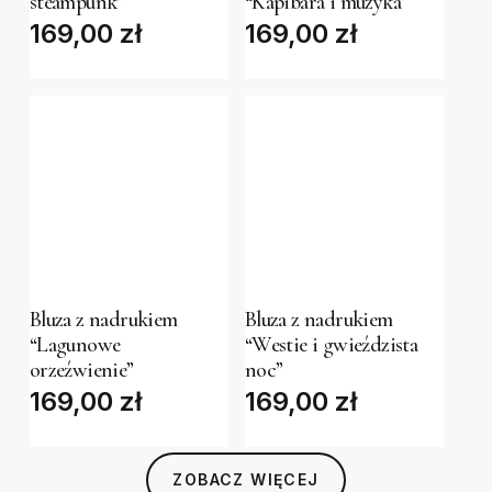
steampunk”
“Kapibara i muzyka”
multiple
multiple
169,00
zł
169,00
zł
variants.
variants.
The
The
options
options
may
may
be
be
chosen
chosen
on
on
the
the
This
This
product
product
product
product
page
page
has
has
Bluza z nadrukiem
Bluza z nadrukiem
“Lagunowe
“Westie i gwieździsta
multiple
multiple
orzeźwienie”
noc”
variants.
variants.
169,00
zł
169,00
zł
The
The
options
options
may
may
ZOBACZ WIĘCEJ