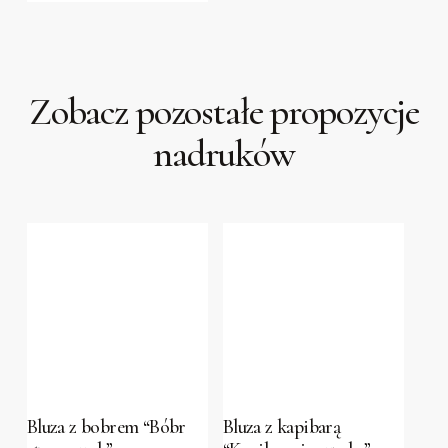
options
may
be
Zobacz pozostałe propozycje
chosen
on
nadruków
the
product
page
This
This
product
product
has
has
Bluza z bobrem “Bóbr
Bluza z kapibarą