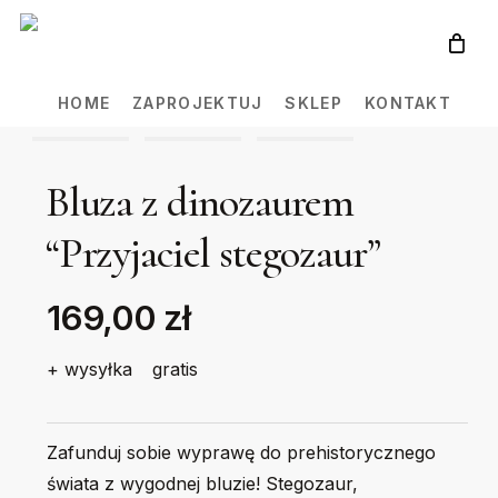
Skip
to
main
HOME
ZAPROJEKTUJ
SKLEP
KONTAKT
content
Bluza z dinozaurem
“Przyjaciel stegozaur”
169,00 zł
+ wysyłka
gratis
Zafunduj sobie wyprawę do prehistorycznego
świata z wygodnej bluzie! Stegozaur,