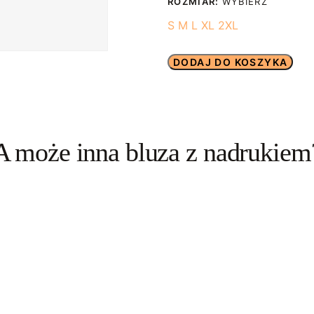
ROZMIAR:
WYBIERZ
S
M
L
XL
2XL
DODAJ DO KOSZYKA
A może inna bluza z nadrukiem