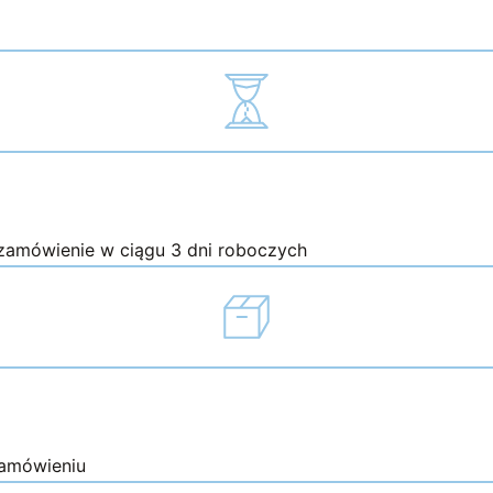
on
the
t
product
page
zamówienie w ciągu 3 dni roboczych
zamówieniu