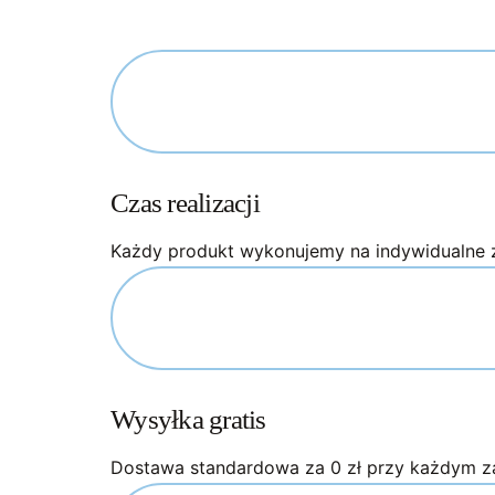
on
on
the
the
product
produc
page
page
Czas realizacji
Każdy produkt wykonujemy na indywidualne 
Wysyłka gratis
Dostawa standardowa za 0 zł przy każdym 