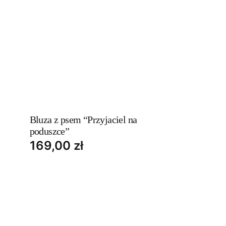
This
product
has
Bluza z psem “Przyjaciel na
poduszce”
multiple
169,00
zł
variants.
The
options
may
be
chosen