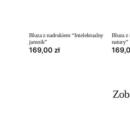
This
This
product
produc
has
has
Bluza z nadrukiem “Intelektualny
Bluza z
jamnik”
natury”
multiple
multipl
169,00
zł
169,
variants.
variant
The
The
options
option
may
may
be
be
chosen
Zob
chosen
on
on
the
the
product
produc
page
page