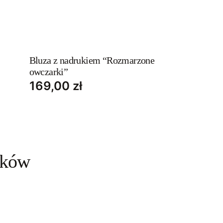
This
product
has
Bluza z nadrukiem “Rozmarzone
owczarki”
multiple
169,00
zł
variants.
The
options
may
be
uków
chosen
on
the
product
page