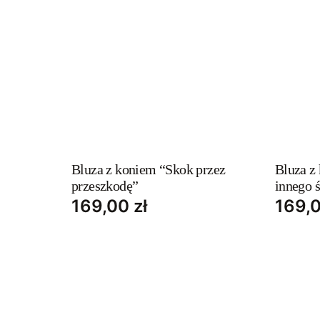
This
This
product
produc
has
has
Bluza z koniem “Skok przez
Bluza z
przeszkodę”
innego 
multiple
multipl
169,00
zł
169,
variants.
variant
The
The
options
option
may
may
be
be
chosen
chosen