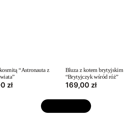
This
t
product
has
 kosmitą “Astronauta z
Bluza z kotem brytyjskim
świata”
“Brytyjczyk wśród róż”
e
multiple
00
zł
169,00
zł
s.
variants.
The
s
options
ZOBACZ WIĘCEJ
may
be
chosen