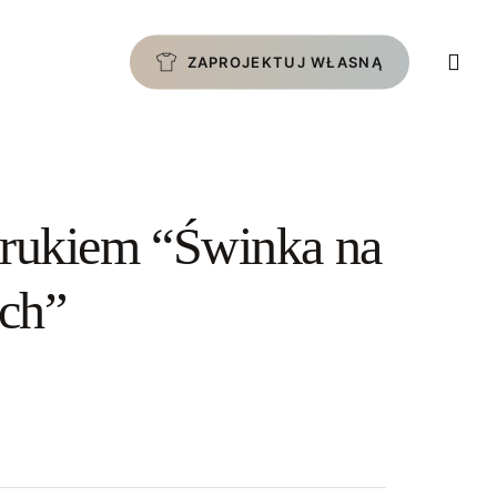
ZAPROJEKTUJ WŁASNĄ
drukiem “Świnka na
ch”