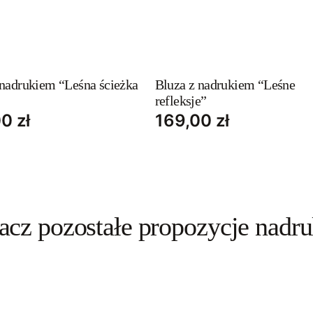
This
t
product
has
 nadrukiem “Leśna ścieżka
Bluza z nadrukiem “Leśne
refleksje”
e
multiple
00
zł
169,00
zł
s.
variants.
The
s
options
may
be
acz pozostałe propozycje nadr
chosen
on
the
t
product
page