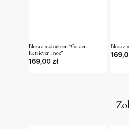
This
This
product
produc
has
has
Bluza z nadrukiem “Golden
Bluza z 
Retriever i noc”
multiple
169,
multipl
169,00
zł
variants.
variant
The
The
options
option
may
may
be
be
Zob
chosen
chose
on
on
the
the
product
produc