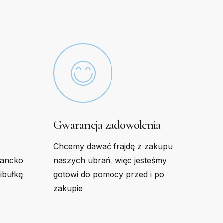
chosen
on
the
product
page
Gwarancja zadowolenia
Chcemy dawać frajdę z zakupu
gancko
naszych ubrań, więc jesteśmy
bibułkę
gotowi do pomocy przed i po
zakupie