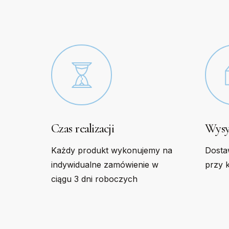
chosen
chose
on
on
the
the
product
produc
page
page
Czas realizacji
Wysy
Każdy produkt wykonujemy na
Dosta
indywidualne zamówienie w
przy 
ciągu 3 dni roboczych