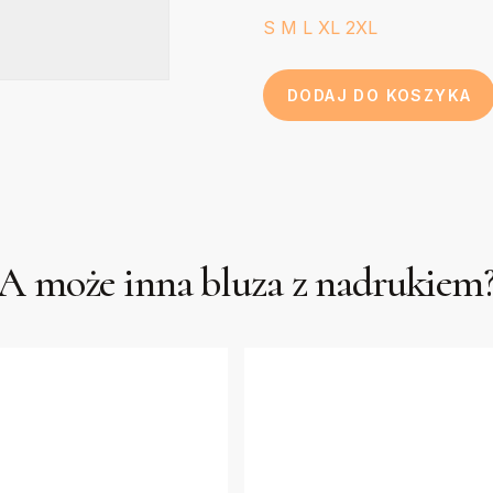
S
M
L
XL
2XL
DODAJ DO KOSZYKA
A może inna bluza z nadrukiem