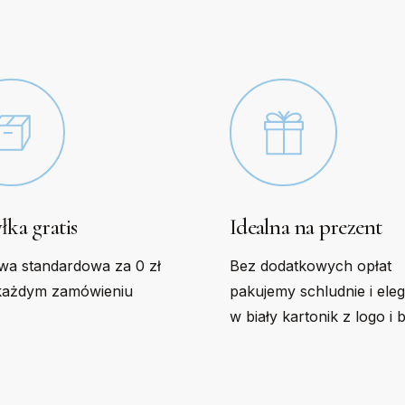
n
chosen
on
the
t
product
page
łka gratis
Idealna na prezent
wa standardowa za 0 zł
Bez dodatkowych opłat
każdym zamówieniu
pakujemy schludnie i ele
w biały kartonik z logo i 