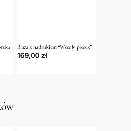
This
product
has
orska
Bluza z nadrukiem “Wesoły piesek”
169,00
multiple
zł
variants.
The
options
may
be
uków
chosen
on
the
product