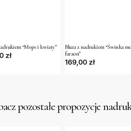
This
t
product
has
nadrukiem “Mops i kwiaty”
Bluza z nadrukiem “Świnka m
faraon”
00
e
zł
multiple
169,00
zł
s.
variants.
The
s
options
may
be
acz pozostałe propozycje nadr
n
chosen
on
the
t
product