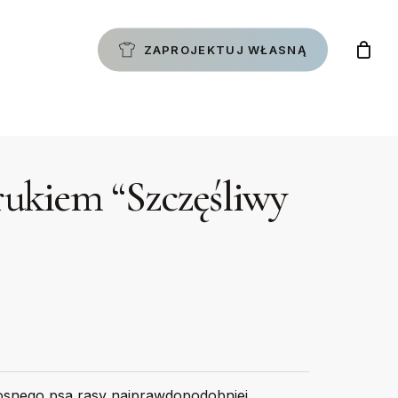
ZAPROJEKTUJ WŁASNĄ
rukiem “Szczęśliwy
osnego psa rasy najprawdopodobniej