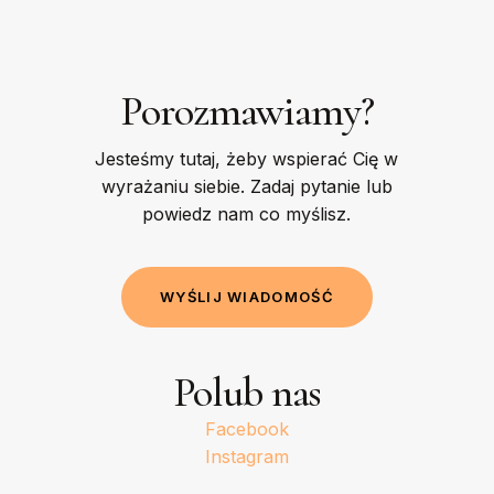
Porozmawiamy?
Jesteśmy tutaj, żeby wspierać Cię w
wyrażaniu siebie. Zadaj pytanie lub
powiedz nam co myślisz.
W
Y
Ś
L
I
J
W
I
A
D
O
M
O
Ś
Ć
Polub nas
Facebook
Instagram