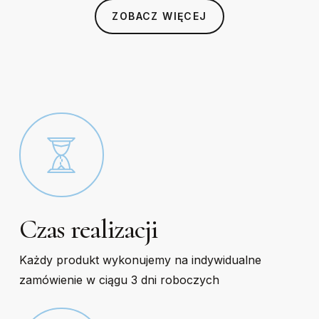
may
may
ZOBACZ WIĘCEJ
be
be
chosen
chosen
on
on
the
the
product
product
page
page
Czas realizacji
Każdy produkt wykonujemy na indywidualne
zamówienie w ciągu 3 dni roboczych