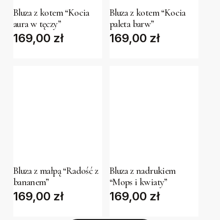
Bluza z kotem “Kocia
Bluza z kotem “Kocia
multiple
multiple
aura w tęczy”
paleta barw”
variants.
variants.
169,00
zł
169,00
zł
The
The
options
options
may
may
be
be
chosen
chosen
on
on
the
the
This
This
product
product
product
product
page
page
has
has
Bluza z małpą “Radość z
Bluza z nadrukiem
multiple
multiple
bananem”
“Mops i kwiaty”
variants.
variants.
169,00
zł
169,00
zł
The
The
options
options