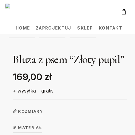
Skip
to
main
HOME
ZAPROJEKTUJ
SKLEP
KONTAKT
content
Bluza z psem “Złoty pupil”
169,00 zł
+ wysyłka
gratis
📏 ROZMIARY
🌱 MATERIAŁ
Bluza unisex
S
M
L
XL
2XL