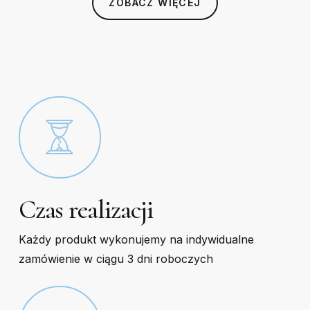
ZOBACZ WIĘCEJ
chosen
chosen
on
on
the
the
product
product
page
page
Czas realizacji
Każdy produkt wykonujemy na indywidualne
zamówienie w ciągu 3 dni roboczych