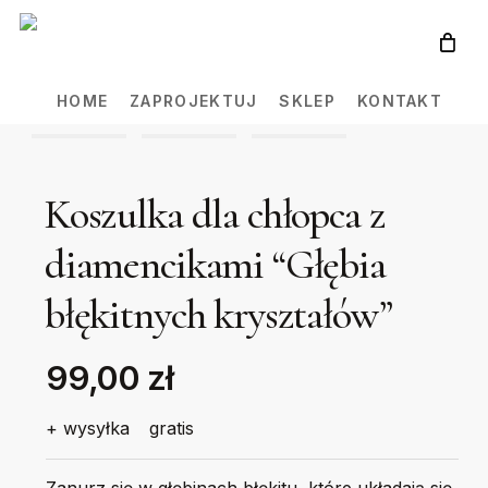
Skip
to
main
HOME
ZAPROJEKTUJ
SKLEP
KONTAKT
content
Koszulka dla chłopca z
diamencikami “Głębia
błękitnych kryształów”
99,00 zł
+ wysyłka
gratis