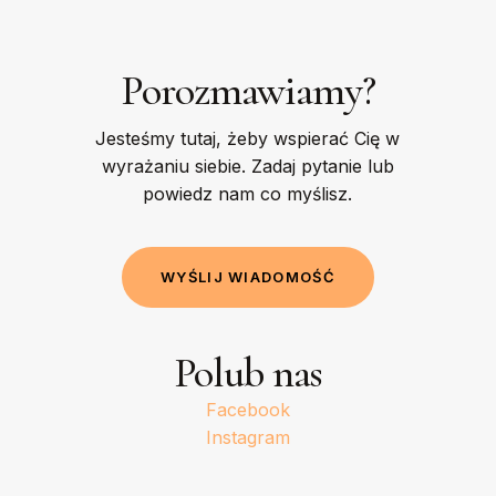
Porozmawiamy?
Jesteśmy tutaj, żeby wspierać Cię w
wyrażaniu siebie. Zadaj pytanie lub
powiedz nam co myślisz.
W
Y
Ś
L
I
J
W
I
A
D
O
M
O
Ś
Ć
Polub nas
Facebook
Instagram