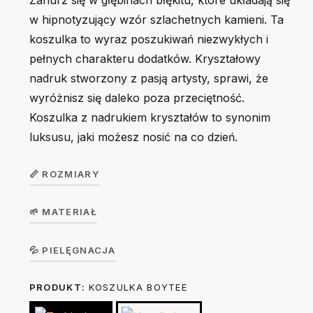
Zanurz się w głębinach błękitu, które układają się
w hipnotyzujący wzór szlachetnych kamieni. Ta
koszulka to wyraz poszukiwań niezwykłych i
pełnych charakteru dodatków. Kryształowy
nadruk stworzony z pasją artysty, sprawi, że
wyróżnisz się daleko poza przeciętność.
Koszulka z nadrukiem kryształów to synonim
luksusu, jaki możesz nosić na co dzień.
📏 ROZMIARY
🌱 MATERIAŁ
Koszulka
dziecięca
104
116
128
140
156
Koszulka w wersji unisex z krótkim rękawem. Okrągły
💦 PIELĘGNACJA
GirlTee /
dekolt z elastanem. 100% bawełna, single jersey, gramatura
BoyTee
PRODUKT:
KOSZULKA BOYTEE
Prać na lewej stronie ręcznie lub w trybie delikatnym w 30
190 g/m².
stopniach. Nie suszyć w suszarce bębnowej. Prasować na
Szerokość
32
35
38
42
46