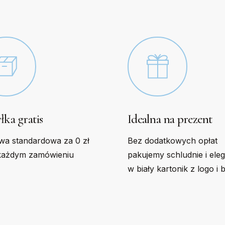
n
chosen
on
the
t
product
page
łka gratis
Idealna na prezent
wa standardowa za 0 zł
Bez dodatkowych opłat
każdym zamówieniu
pakujemy schludnie i ele
w biały kartonik z logo i 