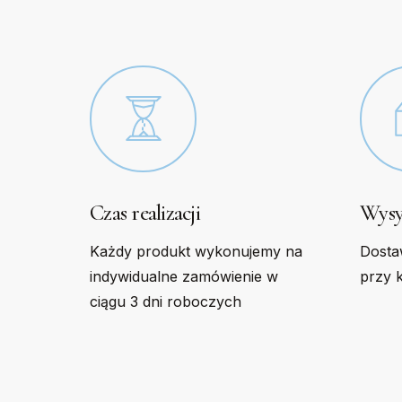
chosen
chose
on
on
the
the
product
produc
page
page
Czas realizacji
Wysy
Każdy produkt wykonujemy na
Dosta
indywidualne zamówienie w
przy 
ciągu 3 dni roboczych