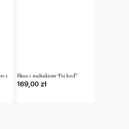
This
product
has
bo z
Bluza z nadrukiem “Psi lord”
169,00
multiple
zł
variants.
The
options
may
be