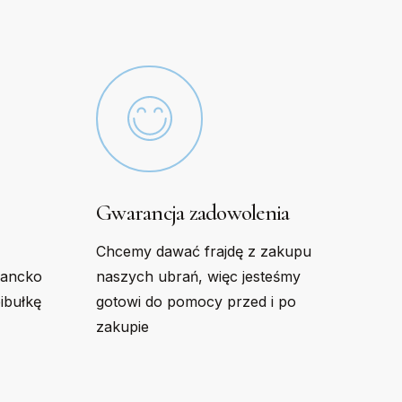
chosen
on
the
product
page
Gwarancja zadowolenia
Chcemy dawać frajdę z zakupu
gancko
naszych ubrań, więc jesteśmy
bibułkę
gotowi do pomocy przed i po
zakupie