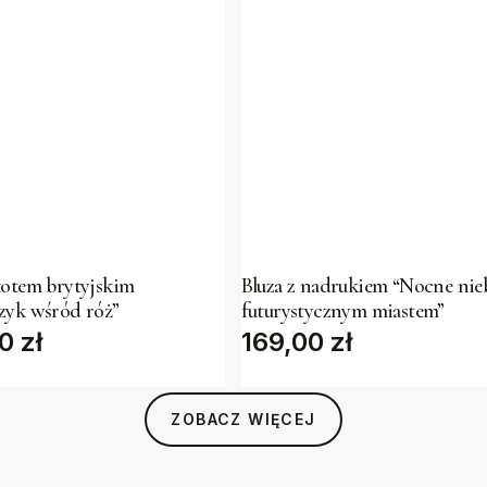
This
t
product
has
kotem brytyjskim
Bluza z nadrukiem “Nocne nie
zyk wśród róż”
futurystycznym miastem”
e
multiple
00
zł
169,00
zł
s.
variants.
The
s
options
ZOBACZ WIĘCEJ
may
be