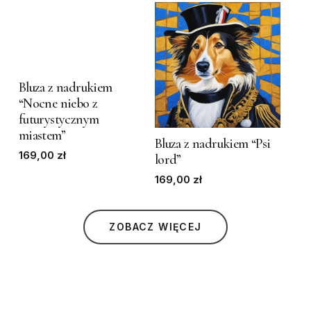
may
may
be
be
This
chosen
chosen
product
on
on
has
the
the
Bluza z nadrukiem
This
“Nocne niebo z
multiple
product
product
futurystycznym
product
variants.
page
page
miastem”
has
Bluza z nadrukiem “Psi
The
169,00
zł
lord”
multiple
options
169,00
variants.
zł
may
The
be
options
chosen
ZOBACZ WIĘCEJ
may
on
be
the
chosen
product
on
page