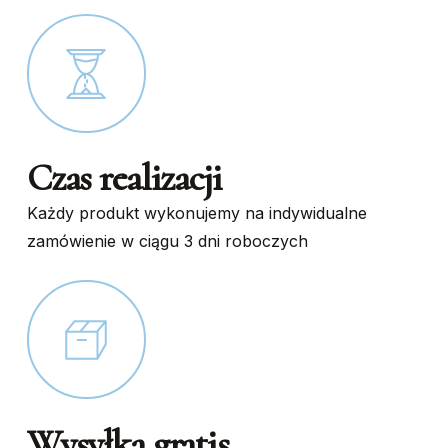
the
product
page
Czas realizacji
Każdy produkt wykonujemy na indywidualne
zamówienie w ciągu 3 dni roboczych
Wysyłka gratis