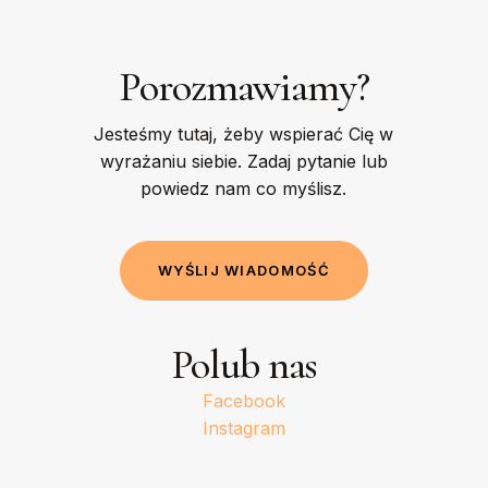
Porozmawiamy?
Jesteśmy tutaj, żeby wspierać Cię w
wyrażaniu siebie. Zadaj pytanie lub
powiedz nam co myślisz.
W
Y
Ś
L
I
J
W
I
A
D
O
M
O
Ś
Ć
Polub nas
Facebook
Instagram