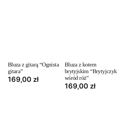
This
This
product
product
has
has
Bluza z gitarą “Ognista
Bluza z kotem
gitara”
brytyjskim “Brytyjczyk
multiple
multiple
wśród róż”
169,00
zł
variants.
variants.
169,00
zł
The
The
options
options
may
may
be
be
chosen
chosen
on
on