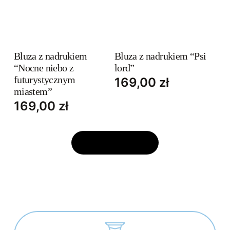
the
the
This
This
product
product
product
product
page
page
has
has
Bluza z nadrukiem
Bluza z nadrukiem “Psi
“Nocne niebo z
lord”
multiple
multiple
futurystycznym
169,00
zł
variants.
variants.
miastem”
The
The
169,00
zł
options
options
may
may
be
be
ZOBACZ WIĘCEJ
chosen
chosen
on
on
the
the
product
product
page
page