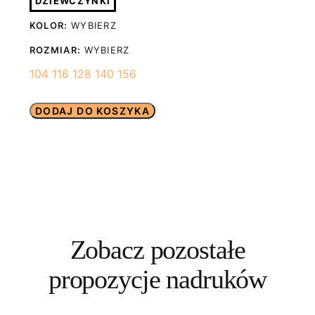
DZIEWCZYNKI
żelazkiem o temp. do 150 stopni przez kuchenny papier do
(B)
cm
cm
cm
cm
cm
KOLOR:
WYBIERZ
pieczenia.
ROZMIAR:
WYBIERZ
104
116
128
140
156
DODAJ DO KOSZYKA
Zobacz pozostałe
propozycje nadruków