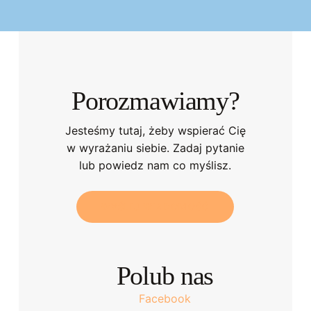
Porozmawiamy?
Jesteśmy tutaj, żeby wspierać Cię
w wyrażaniu siebie. Zadaj pytanie
lub powiedz nam co myślisz.
W
Y
Ś
L
I
J
W
I
A
D
O
M
O
Ś
Ć
Polub nas
Facebook