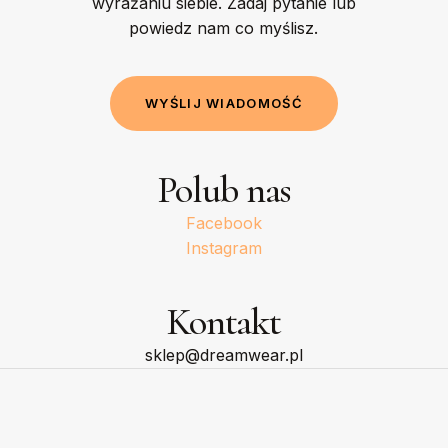
wyrażaniu siebie. Zadaj pytanie lub
powiedz nam co myślisz.
W
Y
Ś
L
I
J
W
I
A
D
O
M
O
Ś
Ć
Polub nas
Facebook
Instagram
Kontakt
sklep@dreamwear.pl