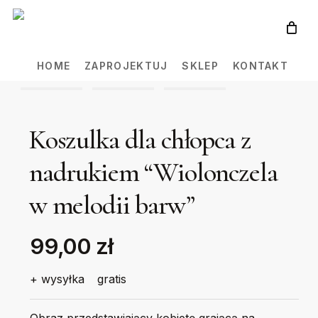
Skip
to
main
HOME
ZAPROJEKTUJ
SKLEP
KONTAKT
content
Koszulka dla chłopca z
nadrukiem “Wiolonczela
w melodii barw”
99,00 zł
+ wysyłka
gratis