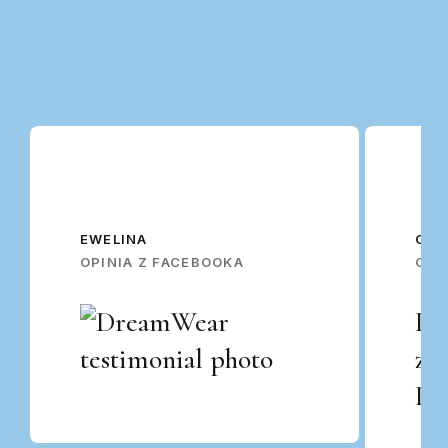
EWELINA
OSK
OPINIA Z FACEBOOKA
OPI
Po
za
Po