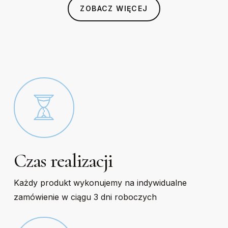
chosen
chosen
ZOBACZ WIĘCEJ
on
on
the
the
product
product
page
page
Czas realizacji
Każdy produkt wykonujemy na indywidualne
zamówienie w ciągu 3 dni roboczych