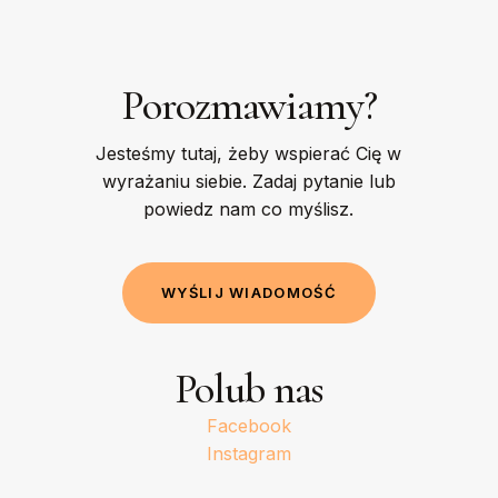
Porozmawiamy?
Jesteśmy tutaj, żeby wspierać Cię w
wyrażaniu siebie. Zadaj pytanie lub
powiedz nam co myślisz.
W
Y
Ś
L
I
J
W
I
A
D
O
M
O
Ś
Ć
Polub nas
Facebook
Instagram