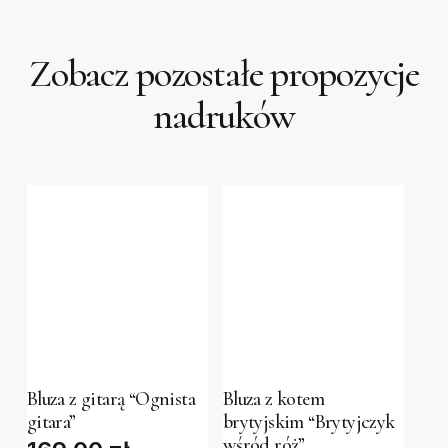
Zobacz pozostałe propozycje
nadruków
This
This
product
product
has
has
Bluza z gitarą “Ognista
Bluza z kotem
multiple
multiple
gitara”
brytyjskim “Brytyjczyk
variants.
variants.
wśród róż”