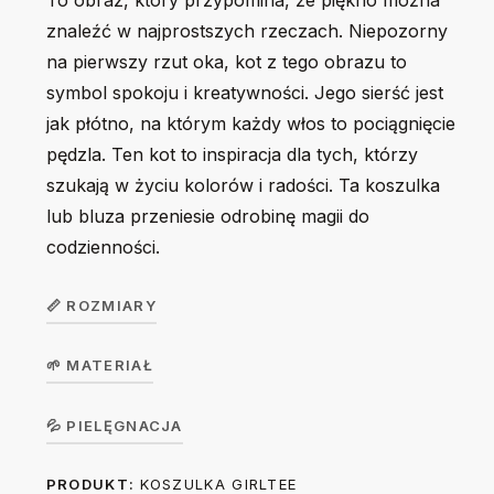
To obraz, który przypomina, że piękno można
znaleźć w najprostszych rzeczach. Niepozorny
na pierwszy rzut oka, kot z tego obrazu to
symbol spokoju i kreatywności. Jego sierść jest
jak płótno, na którym każdy włos to pociągnięcie
pędzla. Ten kot to inspiracja dla tych, którzy
szukają w życiu kolorów i radości. Ta koszulka
lub bluza przeniesie odrobinę magii do
codzienności.
📏 ROZMIARY
🌱 MATERIAŁ
Koszulka
dziecięca
104
116
128
140
156
Koszulka w wersji unisex z krótkim rękawem. Okrągły
💦 PIELĘGNACJA
GirlTee /
dekolt z elastanem. 100% bawełna, single jersey, gramatura
BoyTee
PRODUKT:
KOSZULKA GIRLTEE
Prać na lewej stronie ręcznie lub w trybie delikatnym w 30
190 g/m².