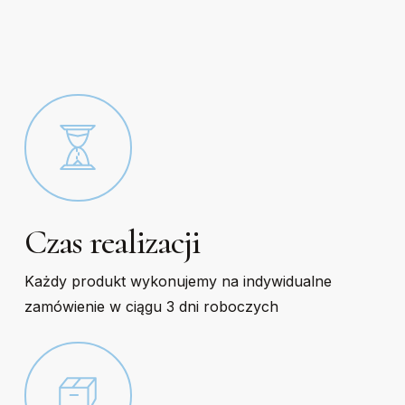
on
on
the
the
product
product
page
page
Czas realizacji
Każdy produkt wykonujemy na indywidualne
zamówienie w ciągu 3 dni roboczych