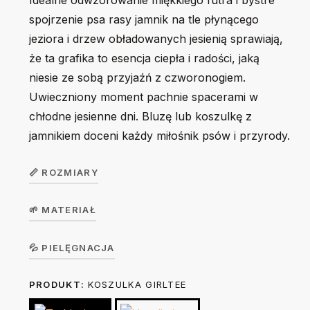
Idealne odwzorowanie miękkiego futra i bystre
spojrzenie psa rasy jamnik na tle płynącego
jeziora i drzew obładowanych jesienią sprawiają,
że ta grafika to esencja ciepła i radości, jaką
niesie ze sobą przyjaźń z czworonogiem.
Uwieczniony moment pachnie spacerami w
chłodne jesienne dni. Bluzę lub koszulkę z
jamnikiem doceni każdy miłośnik psów i przyrody.
📏 ROZMIARY
🌱 MATERIAŁ
Koszulka
dziecięca
104
116
128
140
156
Koszulka w wersji unisex z krótkim rękawem. Okrągły
💦 PIELĘGNACJA
GirlTee /
dekolt z elastanem. 100% bawełna, single jersey, gramatura
BoyTee
PRODUKT:
KOSZULKA GIRLTEE
Prać na lewej stronie ręcznie lub w trybie delikatnym w 30
190 g/m².
stopniach. Nie suszyć w suszarce bębnowej. Prasować na
Szerokość
32
35
38
42
46