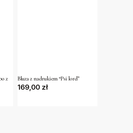
This
product
has
bo z
Bluza z nadrukiem “Psi lord”
169,00
multiple
zł
variants.
The
options
may
be