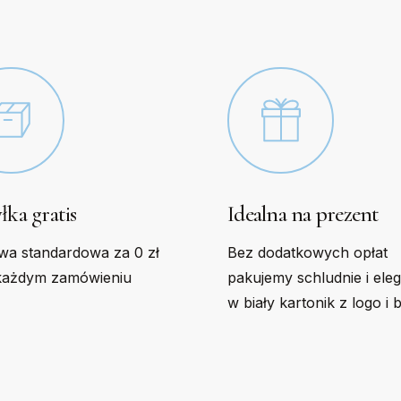
n
chosen
on
the
t
product
page
łka gratis
Idealna na prezent
wa standardowa za 0 zł
Bez dodatkowych opłat
każdym zamówieniu
pakujemy schludnie i ele
w biały kartonik z logo i 