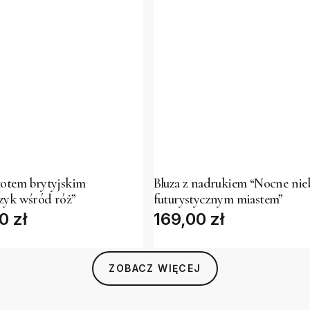
This
t
product
has
kotem brytyjskim
Bluza z nadrukiem “Nocne nie
zyk wśród róż”
futurystycznym miastem”
e
multiple
00
zł
169,00
zł
s.
variants.
The
s
options
ZOBACZ WIĘCEJ
may
be