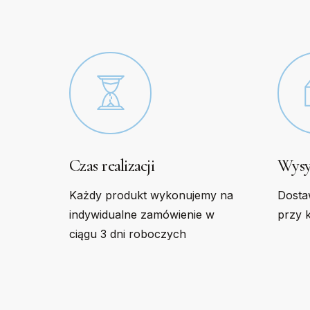
chosen
chose
on
on
the
the
product
produc
page
page
Czas realizacji
Wysy
Każdy produkt wykonujemy na
Dosta
indywidualne zamówienie w
przy 
ciągu 3 dni roboczych