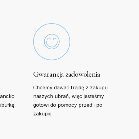
chosen
on
the
product
page
Gwarancja zadowolenia
Chcemy dawać frajdę z zakupu
gancko
naszych ubrań, więc jesteśmy
bibułkę
gotowi do pomocy przed i po
zakupie