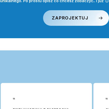
unikalnego. Po prostu opisz co chcesz zobaczyć.. i już
😇
ZAPROJEKTUJ
“
“