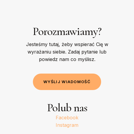
Porozmawiamy?
Jesteśmy tutaj, żeby wspierać Cię w
wyrażaniu siebie. Zadaj pytanie lub
powiedz nam co myślisz.
W
Y
Ś
L
I
J
W
I
A
D
O
M
O
Ś
Ć
Polub nas
Facebook
Instagram