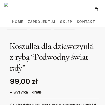
Skip
to
main
HOME
ZAPROJEKTUJ
SKLEP
KONTAKT
content
Koszulka dla dziewczynki
z rybą “Podwodny świat
rafy”
99,00 zł
+ wysyłka
gratis