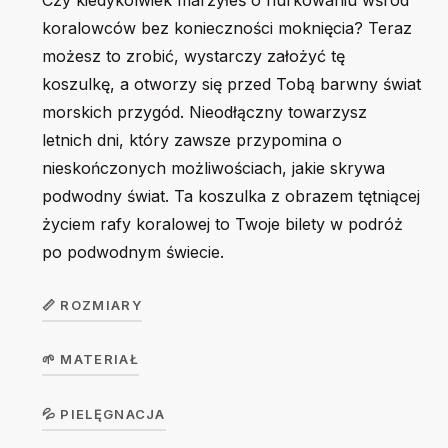
Czy kiedykolwiek marzyłeś o nurkowaniu wśród
koralowców bez konieczności moknięcia? Teraz
możesz to zrobić, wystarczy założyć tę
koszulkę, a otworzy się przed Tobą barwny świat
morskich przygód. Nieodłączny towarzysz
letnich dni, który zawsze przypomina o
nieskończonych możliwościach, jakie skrywa
podwodny świat. Ta koszulka z obrazem tętniącej
życiem rafy koralowej to Twoje bilety w podróż
po podwodnym świecie.
📏 ROZMIARY
🌱 MATERIAŁ
Koszulka
dziecięca
104
116
128
140
156
Koszulka w wersji unisex z krótkim rękawem. Okrągły
💦 PIELĘGNACJA
GirlTee /
dekolt z elastanem. 100% bawełna, single jersey, gramatura