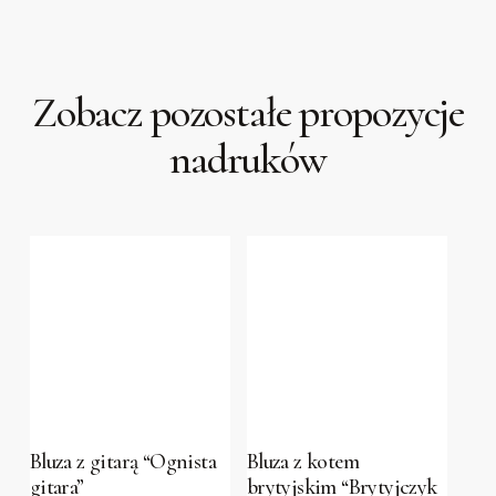
Zobacz pozostałe propozycje
nadruków
This
This
product
product
has
has
Bluza z gitarą “Ognista
Bluza z kotem
gitara”
brytyjskim “Brytyjczyk
multiple
multiple