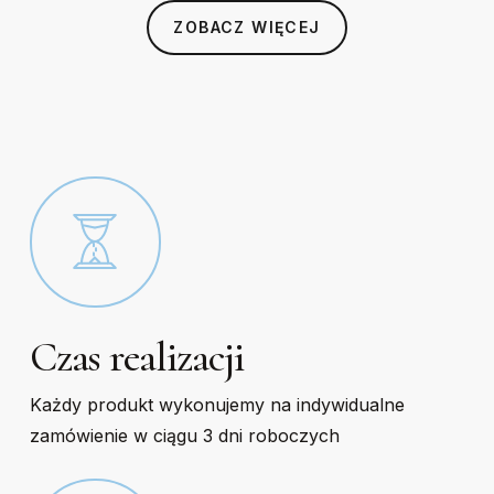
be
be
ZOBACZ WIĘCEJ
chosen
chosen
on
on
the
the
product
product
page
page
Czas realizacji
Każdy produkt wykonujemy na indywidualne
zamówienie w ciągu 3 dni roboczych