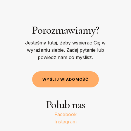
Porozmawiamy?
Jesteśmy tutaj, żeby wspierać Cię w
wyrażaniu siebie. Zadaj pytanie lub
powiedz nam co myślisz.
W
Y
Ś
L
I
J
W
I
A
D
O
M
O
Ś
Ć
Polub nas
Facebook
Instagram