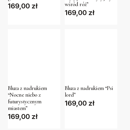
wśród róż”
169,00
zł
variants.
variants.
169,00
zł
The
The
options
options
may
may
be
be
chosen
chosen
on
on
the
the
This
This
product
product
product
product
page
page
has
has
Bluza z nadrukiem
Bluza z nadrukiem “Psi
“Nocne niebo z
lord”
multiple
multiple
futurystycznym
169,00
zł
variants.
variants.
miastem”
The
The
169,00
zł
options
options
may
may