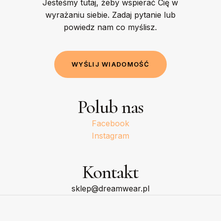
Jesteśmy tutaj, żeby wspierać Cię w
wyrażaniu siebie. Zadaj pytanie lub
powiedz nam co myślisz.
W
Y
Ś
L
I
J
W
I
A
D
O
M
O
Ś
Ć
Polub nas
Facebook
Instagram
Kontakt
sklep@dreamwear.pl