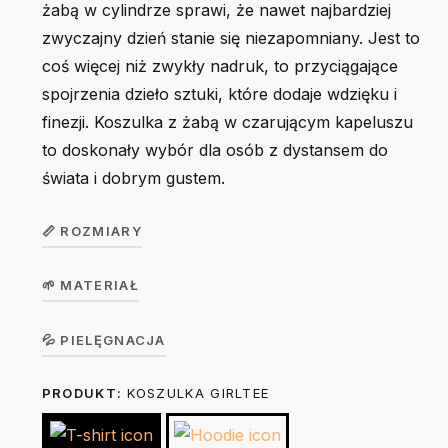
żabą w cylindrze sprawi, że nawet najbardziej
zwyczajny dzień stanie się niezapomniany. Jest to
coś więcej niż zwykły nadruk, to przyciągające
spojrzenia dzieło sztuki, które dodaje wdzięku i
finezji. Koszulka z żabą w czarującym kapeluszu
to doskonały wybór dla osób z dystansem do
świata i dobrym gustem.
📏 ROZMIARY
🌱 MATERIAŁ
Koszulka
dziecięca
104
116
128
140
156
Koszulka w wersji unisex z krótkim rękawem. Okrągły
💦 PIELĘGNACJA
GirlTee /
dekolt z elastanem. 100% bawełna, single jersey, gramatura
BoyTee
PRODUKT:
KOSZULKA GIRLTEE
Prać na lewej stronie ręcznie lub w trybie delikatnym w 30
190 g/m².
stopniach. Nie suszyć w suszarce bębnowej. Prasować na
Szerokość
32
35
38
42
46