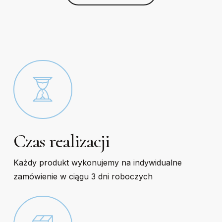
chosen
chosen
on
on
the
the
product
product
page
page
Czas realizacji
Każdy produkt wykonujemy na indywidualne
zamówienie w ciągu 3 dni roboczych