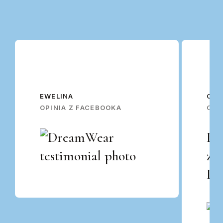
EWELINA
OSK
OPINIA Z FACEBOOKA
OPI
Po
za
Po