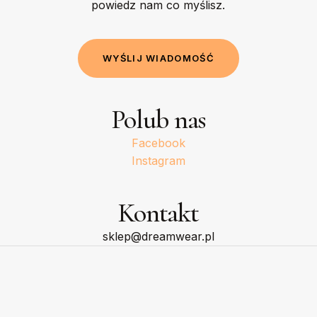
powiedz nam co myślisz.
W
Y
Ś
L
I
J
W
I
A
D
O
M
O
Ś
Ć
Polub nas
Facebook
Instagram
Kontakt
sklep@dreamwear.pl