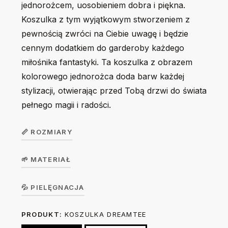
jednorożcem, uosobieniem dobra i piękna.
Koszulka z tym wyjątkowym stworzeniem z
pewnością zwróci na Ciebie uwagę i będzie
cennym dodatkiem do garderoby każdego
miłośnika fantastyki. Ta koszulka z obrazem
kolorowego jednorożca doda barw każdej
stylizacji, otwierając przed Tobą drzwi do świata
pełnego magii i radości.
📏 ROZMIARY
🌱 MATERIAŁ
Koszulka
unisex
S
M
L
XL
2XL
Koszulka w wersji unisex z krótkim rękawem. Okrągły
💦 PIELĘGNACJA
DreamTee
dekolt z elastanem. 100% bawełna, single jersey, gramatura
PRODUKT:
KOSZULKA DREAMTEE
Prać na lewej stronie ręcznie lub w trybie delikatnym w 30
190 g/m².
Szerokość
49
52
55
58
62