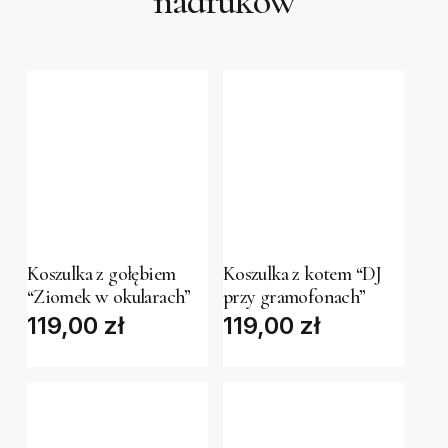
nadruków
the
product
page
This
This
product
product
has
has
Koszulka z gołębiem
Koszulka z kotem “DJ
“Ziomek w okularach”
przy gramofonach”
multiple
multiple
119,00
zł
119,00
zł
variants.
variants.
The
The
options
options
may
may
be
be