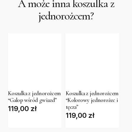
A może inna koszulka z
jednorożcem?
This
This
product
product
has
has
Koszulka z jednorożcem
Koszulka z jednorożcem
“Galop wśród gwiazd”
“Kolorowy jednorożec i
multiple
multiple
tęcza”
119,00
zł
variants.
variants.
119,00
zł
The
The
options
options