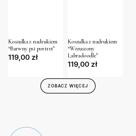
chosen
chosen
on
on
the
the
This
This
product
product
product
product
page
page
has
has
Koszulka z nadrukiem
Koszulka z nadrukiem
“Barwny psi portret”
“Wzruszony
multiple
multiple
Labradoodle”
119,00
zł
variants.
variants.
119,00
zł
The
The
options
options
may
may
ZOBACZ WIĘCEJ
be
be
chosen
chosen
on
on
the
the
product
product
page
page