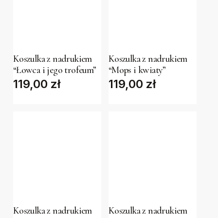
This
This
product
product
has
has
Koszulka z nadrukiem
Koszulka z nadrukiem
“Łowca i jego trofeum”
“Mops i kwiaty”
multiple
multiple
119,00
zł
119,00
zł
variants.
variants.
The
The
options
options
may
may
be
be
chosen
chosen
on
on
the
the
This
This
product
product
product
product
page
page
has
has
Koszulka z nadrukiem
Koszulka z nadrukiem