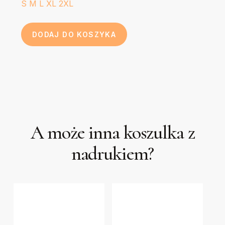
S
M
L
XL
2XL
DODAJ DO KOSZYKA
A może inna koszulka z
nadrukiem?