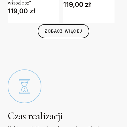
wśród róż”
119,00
zł
variants.
variants.
119,00
zł
The
The
options
options
may
may
ZOBACZ WIĘCEJ
be
be
chosen
chosen
on
on
the
the
product
product
page
page
Czas realizacji