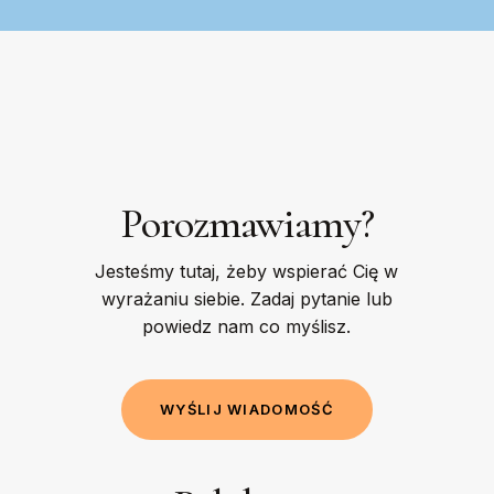
Porozmawiamy?
Jesteśmy tutaj, żeby wspierać Cię w
wyrażaniu siebie. Zadaj pytanie lub
powiedz nam co myślisz.
W
Y
Ś
L
I
J
W
I
A
D
O
M
O
Ś
Ć