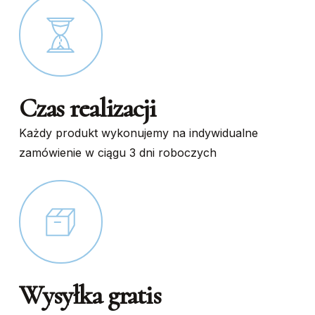
page
page
Czas realizacji
Każdy produkt wykonujemy na indywidualne
zamówienie w ciągu 3 dni roboczych
Wysyłka gratis