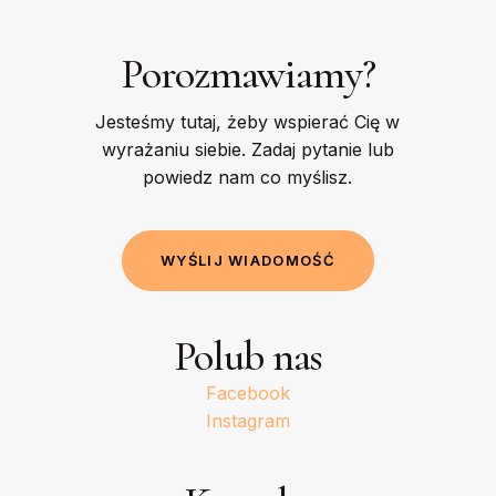
Porozmawiamy?
Jesteśmy tutaj, żeby wspierać Cię w
wyrażaniu siebie. Zadaj pytanie lub
powiedz nam co myślisz.
W
Y
Ś
L
I
J
W
I
A
D
O
M
O
Ś
Ć
Polub nas
Facebook
Instagram