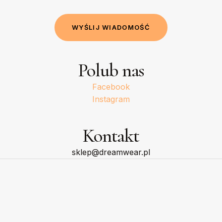
W
Y
Ś
L
I
J
W
I
A
D
O
M
O
Ś
Ć
Polub nas
Facebook
Instagram
Kontakt
sklep@dreamwear.pl