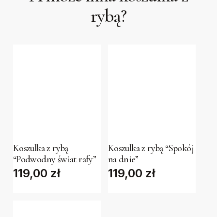
rybą?
This
This
product
product
has
has
Koszulka z rybą
Koszulka z rybą “Spokój
multiple
multiple
“Podwodny świat rafy”
na dnie”
variants.
variants.
119,00
zł
119,00
zł
The
The
options
options
may
may
be
be