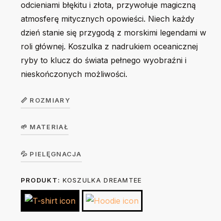
odcieniami błękitu i złota, przywołuje magiczną
atmosferę mitycznych opowieści. Niech każdy
dzień stanie się przygodą z morskimi legendami w
roli głównej. Koszulka z nadrukiem oceanicznej
ryby to klucz do świata pełnego wyobraźni i
nieskończonych możliwości.
📏 ROZMIARY
🌱 MATERIAŁ
Koszulka
unisex
S
M
L
XL
2XL
Koszulka w wersji unisex z krótkim rękawem. Okrągły
💦 PIELĘGNACJA
DreamTee
dekolt z elastanem. 100% bawełna, single jersey, gramatura
PRODUKT:
KOSZULKA DREAMTEE
Prać na lewej stronie ręcznie lub w trybie delikatnym w 30
190 g/m².
Szerokość
49
52
55
58
62
stopniach. Nie suszyć w suszarce bębnowej. Prasować na
(A)
cm
cm
cm
cm
cm
lewej stronie żelazkiem o temp. do 150 stopni. Nie