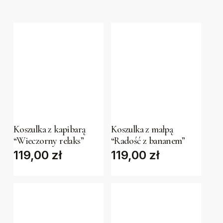
page
This
This
product
product
has
has
Koszulka z kapibarą
Koszulka z małpą
multiple
multiple
“Wieczorny relaks”
“Radość z bananem”
variants.
variants.
119,00
zł
119,00
zł
The
The
options
options
may
may
be
be
chosen
chosen