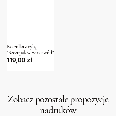
chosen
chosen
on
on
the
the
This
product
product
product
page
page
has
Koszulka z rybą
multiple
“Szczupak w wirze wód”
variants.
119,00
zł
The
options
may
be
chosen
Zobacz pozostałe propozycje
on
the
nadruków
product