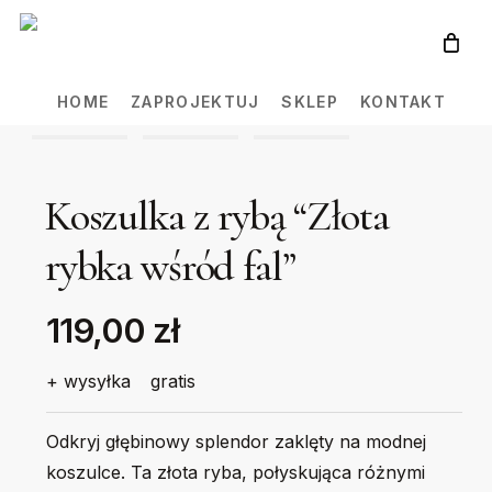
Skip
to
main
HOME
ZAPROJEKTUJ
SKLEP
KONTAKT
content
Koszulka z rybą “Złota
rybka wśród fal”
119,00 zł
+ wysyłka
gratis
Odkryj głębinowy splendor zaklęty na modnej
koszulce. Ta złota ryba, połyskująca różnymi