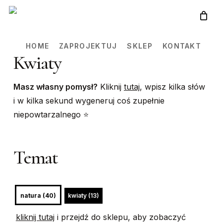
Skip
to
main
HOME
ZAPROJEKTUJ
SKLEP
KONTAKT
content
Kwiaty
Masz własny pomysł?
Kliknij
tutaj
, wpisz kilka słów
i w kilka sekund wygeneruj coś zupełnie
niepowtarzalnego ⭐️
Temat
natura (40)
kwiaty (13)
kliknij tutaj
i przejdź do sklepu, aby zobaczyć