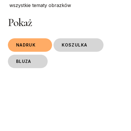
wszystkie tematy obrazków
Pokaż
NADRUK
KOSZULKA
BLUZA
This
This