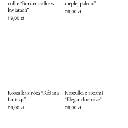
collie “Border collie w
ciepłej palecie”
multiple
multiple
kwiatach”
variants.
119,00
variants.
zł
119,00
zł
The
The
options
options
may
may
be
be
chosen
chosen
on
on
the
the
product
product
This
This
page
page
product
product
has
has
Koszulka z różą “Różana
Koszulka z różami
fantazja”
“Eleganckie róże”
multiple
multiple
119,00
variants.
zł
119,00
variants.
zł
The
The
options
options