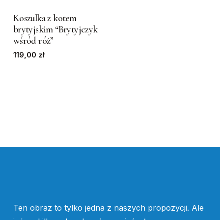
product
has
Koszulka z kotem
brytyjskim “Brytyjczyk
multiple
wśród róż”
variants.
119,00
zł
The
options
may
be
chosen
on
the
product
page
Ten obraz to tylko jedna z naszych propozycji. Ale