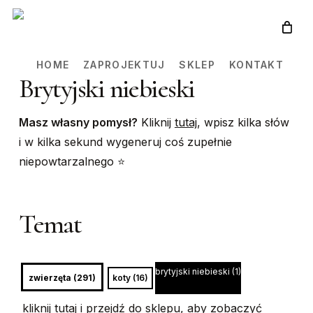
Skip
to
main
HOME
ZAPROJEKTUJ
SKLEP
KONTAKT
content
Brytyjski niebieski
Masz własny pomysł?
Kliknij
tutaj
, wpisz kilka słów
i w kilka sekund wygeneruj coś zupełnie
niepowtarzalnego ⭐️
Temat
brytyjski niebieski (1)
zwierzęta (291)
koty (16)
kliknij tutaj
i przejdź do sklepu, aby zobaczyć