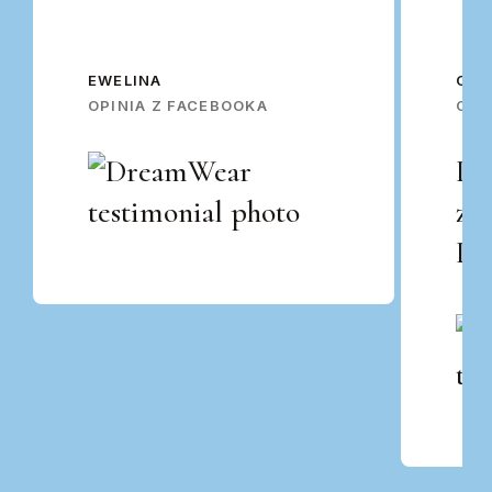
EWELINA
OSK
OPINIA Z FACEBOOKA
OPI
Po
za
Po