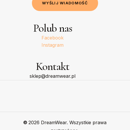
W
Y
Ś
L
I
J
W
I
A
D
O
M
O
Ś
Ć
Polub nas
Facebook
Instagram
Kontakt
sklep@dreamwear.pl
©
2026
DreamWear. Wszystkie prawa