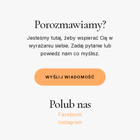
Porozmawiamy?
Jesteśmy tutaj, żeby wspierać Cię w
wyrażaniu siebie. Zadaj pytanie lub
powiedz nam co myślisz.
W
Y
Ś
L
I
J
W
I
A
D
O
M
O
Ś
Ć
Polub nas
Facebook
Instagram