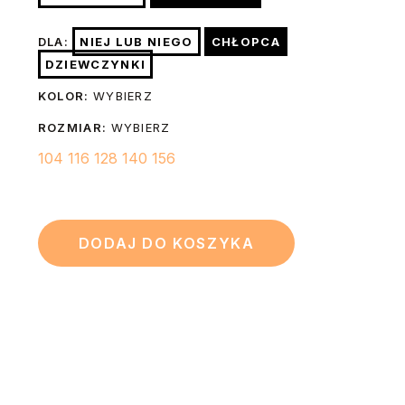
lewej stronie żelazkiem o temp. do 150 stopni. Nie
Szerokość
36
40
44
46
49
wybielać. Nie czyścić chemicznie. W razie konieczności po
(A)
cm
cm
cm
cm
cm
DLA:
NIEJ LUB NIEGO
CHŁOPCA
praniu możesz wygładzić nadruk prasując go przez 3-5
DZIEWCZYNKI
sekund żelazkiem o temp. do 150 stopni przez kuchenny
44
48
52
56
60
Długość (B)
KOLOR:
WYBIERZ
papier do pieczenia.
cm
cm
cm
cm
cm
ROZMIAR:
WYBIERZ
104
116
128
140
156
DODAJ DO KOSZYKA