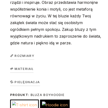
rządzi i inspiruje. Obraz przedstawia harmonijne
współistnienie konia i motyli, co jest metaforą
równowagi w życiu. W tej bluzie każdy Twoj
zakątek świata może stać się osobistym
ogródkiem pełnym spokoju. Zakup bluzy z tym
wyjątkowym nadrukiem to zaproszenie do świata,
gdzie natura i piękno idą w parze.
📏 ROZMIARY
🌱 MATERIAŁ
Bluza
dziecięca
Koszulka w wersji unisex z krótkim rękawem. Okrągły
💦 PIELĘGNACJA
GirlHoodie
104
116
128
140
156
dekolt z elastanem. 100% bawełna, single jersey, gramatura
/
PRODUKT:
BLUZA BOYHOODIE
Prać na lewej stronie ręcznie lub w trybie delikatnym w 30
190 g/m².
BoyHoodie
stopniach. Nie suszyć w suszarce bębnowej. Prasować na