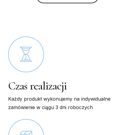
chosen
chosen
on
on
the
the
product
product
page
page
Czas realizacji
Każdy produkt wykonujemy na indywidualne
zamówienie w ciągu 3 dni roboczych