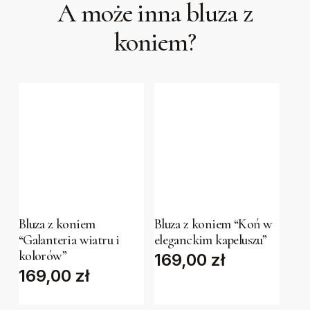
A może inna bluza z
koniem?
This
This
product
product
has
has
Bluza z koniem
Bluza z koniem “Koń w
“Galanteria wiatru i
eleganckim kapeluszu”
multiple
multiple
kolorów”
169,00
zł
variants.
variants.
169,00
zł
The
The
options
options