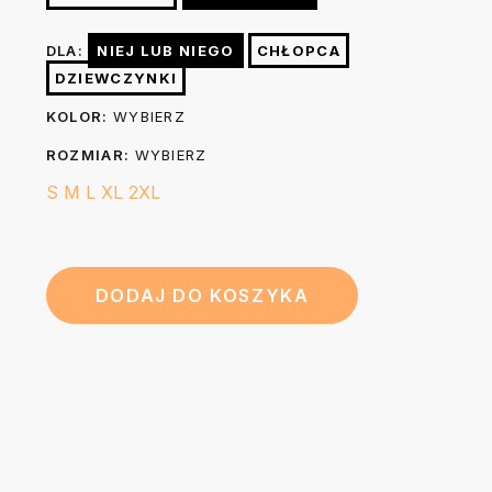
lewej stronie żelazkiem o temp. do 150 stopni. Nie
64
67
70
73
76
Długość (B)
wybielać. Nie czyścić chemicznie. W razie konieczności po
cm
cm
cm
cm
cm
DLA:
NIEJ LUB NIEGO
CHŁOPCA
praniu możesz wygładzić nadruk prasując go przez 3-5
DZIEWCZYNKI
sekund żelazkiem o temp. do 150 stopni przez kuchenny
KOLOR:
WYBIERZ
papier do pieczenia.
ROZMIAR:
WYBIERZ
S
M
L
XL
2XL
DODAJ DO KOSZYKA