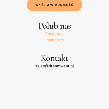
W
Y
Ś
L
I
J
W
I
A
D
O
M
O
Ś
Ć
Polub nas
Facebook
Instagram
Kontakt
sklep@dreamwear.pl