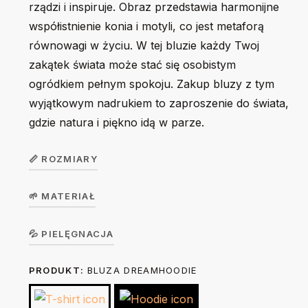
rządzi i inspiruje. Obraz przedstawia harmonijne
współistnienie konia i motyli, co jest metaforą
równowagi w życiu. W tej bluzie każdy Twoj
zakątek świata może stać się osobistym
ogródkiem pełnym spokoju. Zakup bluzy z tym
wyjątkowym nadrukiem to zaproszenie do świata,
gdzie natura i piękno idą w parze.
📏 ROZMIARY
🌱 MATERIAŁ
Bluza unisex
S
M
L
XL
2XL
DreamHoodie
Bluza w wersji unisex z kapturem. Kieszeń w stylu
💦 PIELĘGNACJA
kangurka. Elastyczne ściągacze przy mankietach i w talii.
54
57
60
63
66
Szerokość (A)
PRODUKT:
BLUZA DREAMHOODIE
Prać na lewej stronie ręcznie lub w trybie delikatnym w 30
50% bawełna / 50% poliester, brushed fleece, gramatura
cm
cm
cm
cm
cm
stopniach. Nie suszyć w suszarce bębnowej. Prasować na
280 g/m².