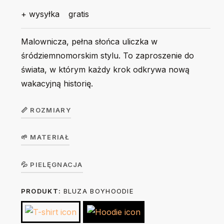
+ wysyłka
gratis
Malownicza, pełna słońca uliczka w
śródziemnomorskim stylu. To zaproszenie do
świata, w którym każdy krok odkrywa nową
wakacyjną historię.
📏 ROZMIARY
🌱 MATERIAŁ
Bluza
dziecięca
Koszulka w wersji unisex z krótkim rękawem. Okrągły
💦 PIELĘGNACJA
GirlHoodie
104
116
128
140
156
dekolt z elastanem. 100% bawełna, single jersey, gramatura
/
PRODUKT:
BLUZA BOYHOODIE
Prać na lewej stronie ręcznie lub w trybie delikatnym w 30
190 g/m².
BoyHoodie
stopniach. Nie suszyć w suszarce bębnowej. Prasować na
lewej stronie żelazkiem o temp. do 150 stopni. Nie
Szerokość
36
40
44
46
49