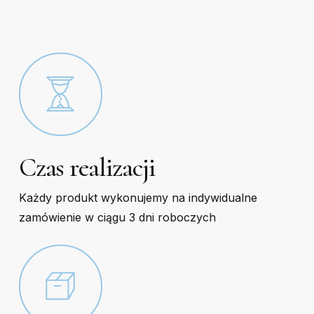
the
the
product
product
page
page
Czas realizacji
Każdy produkt wykonujemy na indywidualne
zamówienie w ciągu 3 dni roboczych