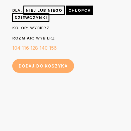
wybielać. Nie czyścić chemicznie. W razie konieczności po
(A)
cm
cm
cm
cm
cm
DLA:
NIEJ LUB NIEGO
CHŁOPCA
praniu możesz wygładzić nadruk prasując go przez 3-5
DZIEWCZYNKI
sekund żelazkiem o temp. do 150 stopni przez kuchenny
44
48
52
56
60
Długość (B)
KOLOR:
WYBIERZ
papier do pieczenia.
cm
cm
cm
cm
cm
ROZMIAR:
WYBIERZ
104
116
128
140
156
DODAJ DO KOSZYKA