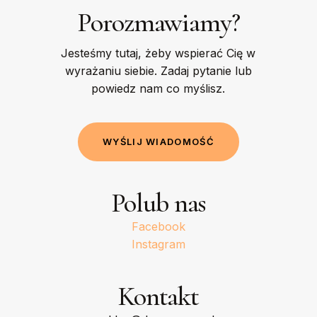
Porozmawiamy?
Jesteśmy tutaj, żeby wspierać Cię w
wyrażaniu siebie. Zadaj pytanie lub
powiedz nam co myślisz.
W
Y
Ś
L
I
J
W
I
A
D
O
M
O
Ś
Ć
Polub nas
Facebook
Instagram
Kontakt