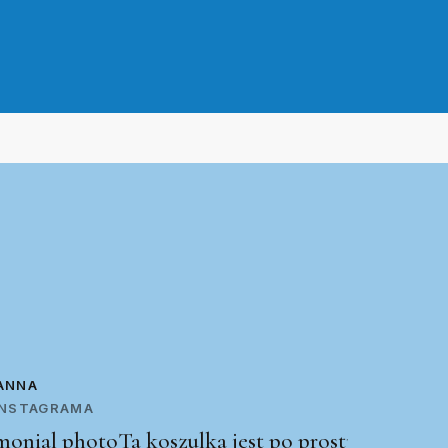
ANNA
 INSTAGRAMA
Ta koszulka jest po prostu świetna!