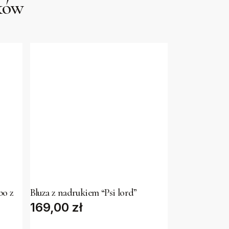
uków
This
product
has
bo z
Bluza z nadrukiem “Psi lord”
169,00
multiple
zł
variants.