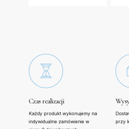
The
The
options
option
may
may
be
be
chosen
chose
on
on
the
the
product
produc
page
page
Czas realizacji
Wysy
Każdy produkt wykonujemy na
Dosta
indywidualne zamówienie w
przy 