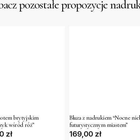
acz pozostałe propozycje nadr
This
t
product
has
kotem brytyjskim
Bluza z nadrukiem “Nocne nie
zyk wśród róż”
futurystycznym miastem”
e
multiple
00
zł
169,00
zł
s.
variants.