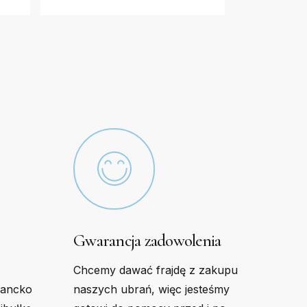
The
options
may
be
chosen
on
the
product
page
Gwarancja zadowolenia
Chcemy dawać frajdę z zakupu
gancko
naszych ubrań, więc jesteśmy