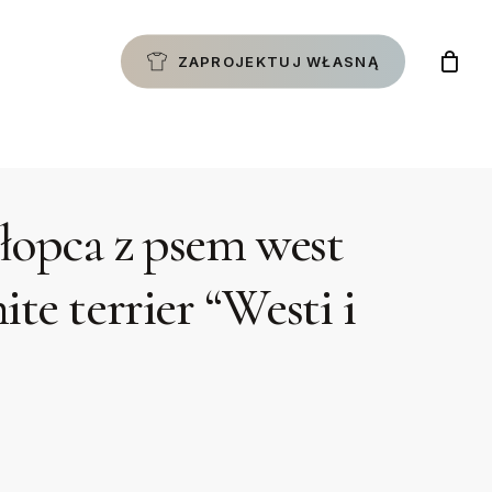
ZAPROJEKTUJ WŁASNĄ
hłopca z psem west
te terrier “Westi i