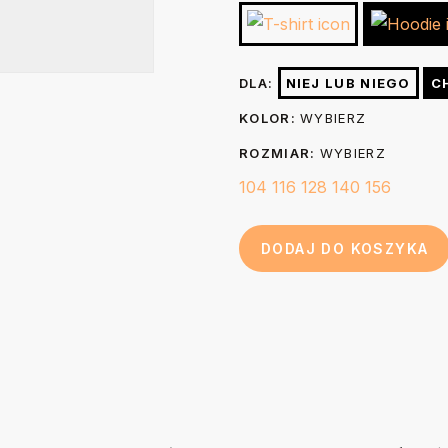
Szerokość (A)
suszarce bębnowej. Prasować na 
cm
wybielać. Nie czyścić chemiczni
nadruk prasując go przez 3-5 se
44
Długość (B)
DLA:
NIEJ LUB NIEGO
C
papier do pieczenia.
cm
KOLOR:
WYBIERZ
ROZMIAR:
WYBIERZ
104
116
128
140
156
DODAJ DO KOSZYKA