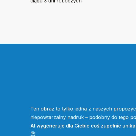
ciągu 3 dni roboczych
Ten obraz to tylko jedna z naszych propozycj
niepowtarzalny nadruk – podobny do tego pow
AI wygeneruje dla Ciebie coś zupełnie unika
😇