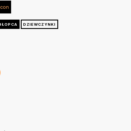
lewej stronie żelazkiem o temp. do 150 stopni. Nie
cm
cm
cm
cm
e. W razie konieczności po praniu możesz wygładzić
kund żelazkiem o temp. do 150 stopni przez kuchenny
48
52
56
60
HŁOPCA
DZIEWCZYNKI
cm
cm
cm
cm