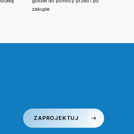
bibułkę
gotowi do pomocy przed i po
zakupie
ZAPROJEKTUJ