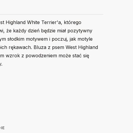
t Highland White Terrier'a, którego
i, że każdy dzień będzie miał pozytywny
 tym słodkim motywem i poczuj, jak motyle
woich rękawach. Bluza z psem West Highland
cym wzrok z powodzeniem może stać się
.
116
128
140
156
kim rękawem. Okrągły dekolt z elastanem. 100% bawełna,
.
IE
 w trybie delikatnym w 30 stopniach. Nie suszyć w
40
44
46
49