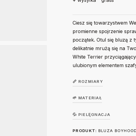
+ wysyłka
gratis
Ciesz się towarzystwem Wes
promienne spojrzenie spraw
początek. Otul się bluzą z
delikatnie mrużą się na T
White Terrier przyciągają
ulubionym elementem szafy
📏 ROZMIARY
🌱 MATERIAŁ
Bluza dziecięca
GirlHoodie /
104
Koszulka w wersji unisex z krót
💦 PIELĘGNACJA
BoyHoodie
single jersey, gramatura 190 g/m²
PRODUKT:
BLUZA BOYHOOD
Prać na lewej stronie ręcznie lub
36