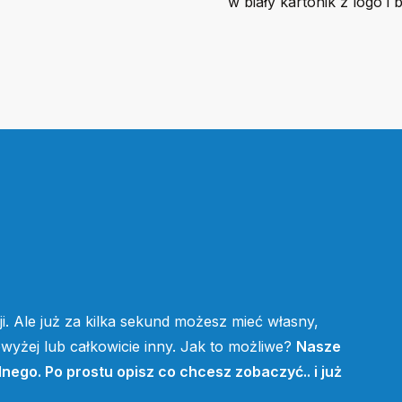
w biały kartonik z logo i 
i. Ale już za kilka sekund możesz mieć własny,
yżej lub całkowicie inny. Jak to możliwe?
Nasze
lnego. Po prostu opisz co chcesz zobaczyć.. i już