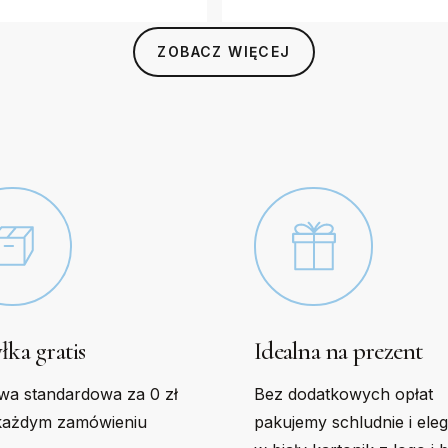
The
s
options
ZOBACZ WIĘCEJ
may
be
n
chosen
on
the
t
product
page
łka gratis
Idealna na prezent
wa standardowa za 0 zł
Bez dodatkowych opłat
każdym zamówieniu
pakujemy schludnie i ele