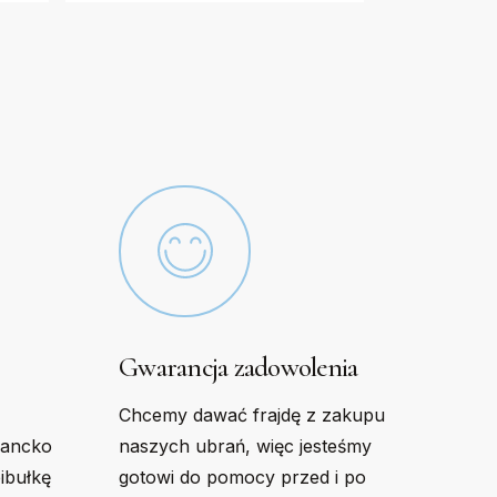
options
may
be
chosen
on
the
product
page
Gwarancja zadowolenia
Chcemy dawać frajdę z zakupu
gancko
naszych ubrań, więc jesteśmy
bibułkę
gotowi do pomocy przed i po