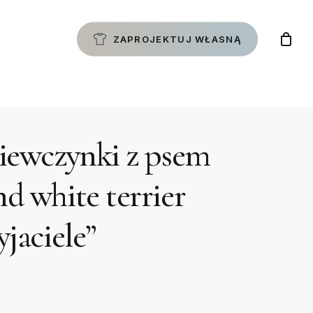
ZAPROJEKTUJ WŁASNĄ
ziewczynki z psem
nd white terrier
yjaciele”