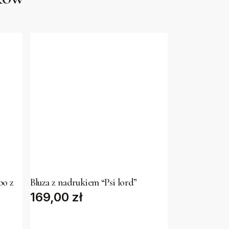
This
product
has
bo z
Bluza z nadrukiem “Psi lord”
169,00
multiple
zł
variants.
The