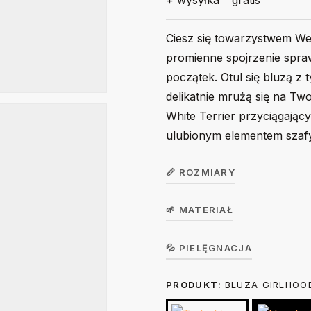
+ wysyłka
gratis
Ciesz się towarzystwem Wes
promienne spojrzenie spraw
początek. Otul się bluzą z
delikatnie mrużą się na T
White Terrier przyciągają
ulubionym elementem szafy
📏 ROZMIARY
🌱 MATERIAŁ
Bluza dziecięca
GirlHoodie /
104
Koszulka w wersji unisex z krót
💦 PIELĘGNACJA
BoyHoodie
single jersey, gramatura 190 g/m²
PRODUKT:
BLUZA GIRLHOO
Prać na lewej stronie ręcznie lub
36
Szerokość (A)
suszarce bębnowej. Prasować na 
cm