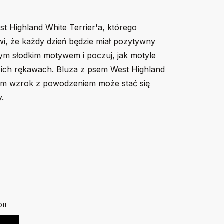
t Highland White Terrier'a, którego
i, że każdy dzień będzie miał pozytywny
 tym słodkim motywem i poczuj, jak motyle
woich rękawach. Bluza z psem West Highland
cym wzrok z powodzeniem może stać się
.
116
128
140
156
kim rękawem. Okrągły dekolt z elastanem. 100% bawełna,
.
DIE
 w trybie delikatnym w 30 stopniach. Nie suszyć w
40
44
46
49
lewej stronie żelazkiem o temp. do 150 stopni. Nie
cm
cm
cm
cm