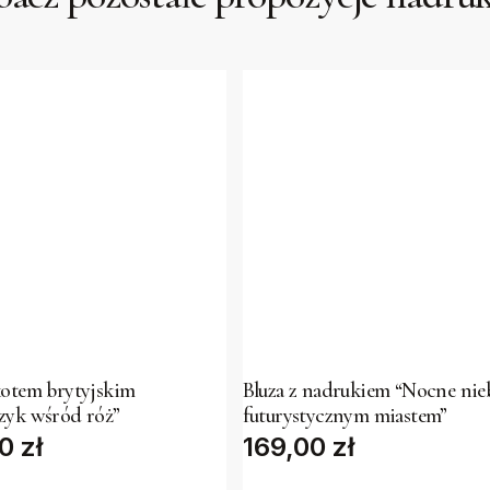
This
t
product
has
kotem brytyjskim
Bluza z nadrukiem “Nocne nie
zyk wśród róż”
futurystycznym miastem”
e
multiple
00
zł
169,00
zł
s.
variants.
The