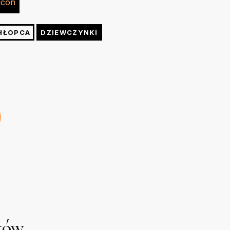
e. W razie konieczności po praniu możesz wygładzić
kund żelazkiem o temp. do 150 stopni przez kuchenny
48
52
56
60
HŁOPCA
DZIEWCZYNKI
cm
cm
cm
cm
uków