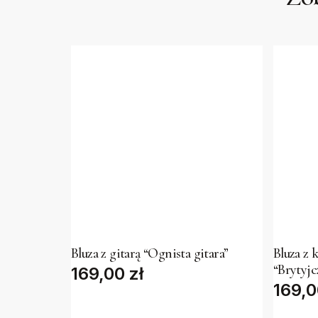
This
This
product
produc
has
has
Bluza z gitarą “Ognista gitara”
Bluza z 
“Brytyjc
169,00
multiple
zł
multipl
169,
variants.
variant
The
The