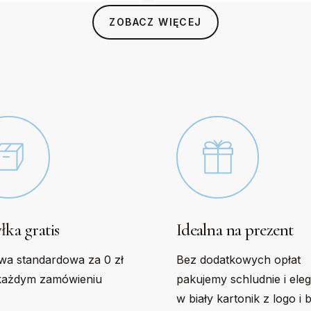
s
options
ZOBACZ WIĘCEJ
may
be
n
chosen
on
the
t
product
page
łka gratis
Idealna na prezent
wa standardowa za 0 zł
Bez dodatkowych opłat
każdym zamówieniu
pakujemy schludnie i ele
w biały kartonik z logo i 