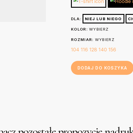
wybielać. Nie czyścić chemiczni
nadruk prasując go przez 3-5 se
44
Długość (B)
DLA:
NIEJ LUB NIEGO
C
papier do pieczenia.
cm
KOLOR:
WYBIERZ
ROZMIAR:
WYBIERZ
104
116
128
140
156
DODAJ DO KOSZYKA
acz pozostałe propozycje nadr