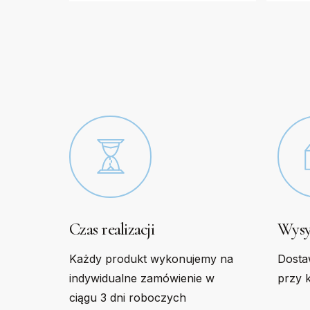
options
option
may
may
be
be
chosen
chose
on
on
the
the
product
produc
page
page
Czas realizacji
Wysy
Każdy produkt wykonujemy na
Dosta
indywidualne zamówienie w
przy 
ciągu 3 dni roboczych