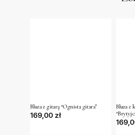
This
This
product
produc
has
has
Bluza z gitarą “Ognista gitara”
Bluza z 
“Brytyjc
169,00
multiple
zł
multipl
169,
variants.
variant
The
The