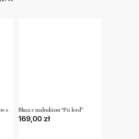
This
product
has
bo z
Bluza z nadrukiem “Psi lord”
169,00
multiple
zł
variants.
The