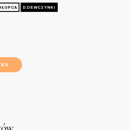
kund żelazkiem o temp. do 150 stopni przez kuchenny
48
52
56
60
HŁOPCA
DZIEWCZYNKI
cm
cm
cm
cm
YKA
uków