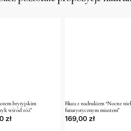
This
t
product
has
kotem brytyjskim
Bluza z nadrukiem “Nocne nie
zyk wśród róż”
futurystycznym miastem”
e
multiple
00
zł
169,00
zł
s.
variants.
The