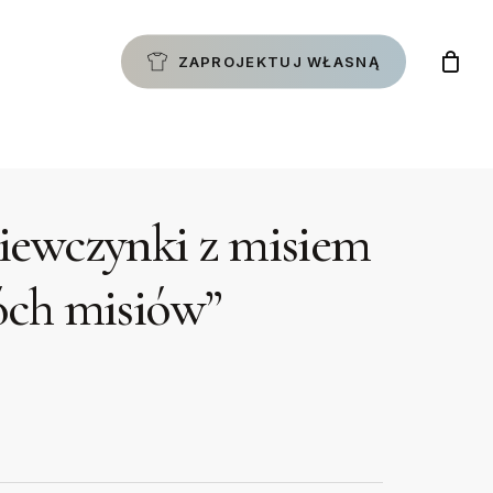
ZAPROJEKTUJ WŁASNĄ
ziewczynki z misiem
óch misiów”