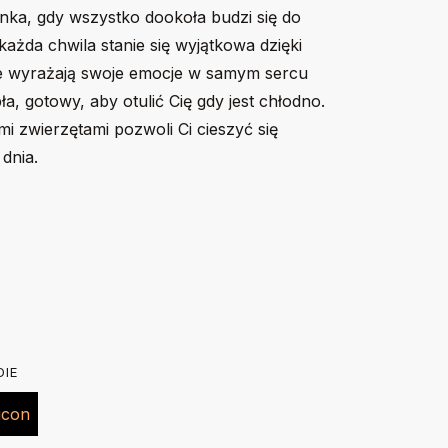
nka, gdy wszystko dookoła budzi się do
każda chwila stanie się wyjątkowa dzięki
re wyrażają swoje emocje w samym sercu
pła, gotowy, aby otulić Cię gdy jest chłodno.
i zwierzętami pozwoli Ci cieszyć się
dnia.
116
128
140
156
kim rękawem. Okrągły dekolt z elastanem. 100% bawełna,
.
DIE
 w trybie delikatnym w 30 stopniach. Nie suszyć w
40
44
46
49
lewej stronie żelazkiem o temp. do 150 stopni. Nie
cm
cm
cm
cm
e. W razie konieczności po praniu możesz wygładzić