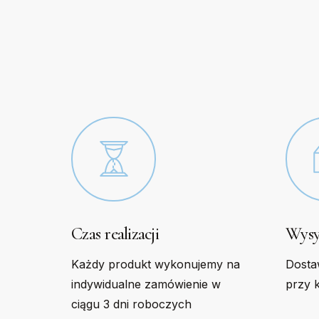
options
option
may
may
be
be
chosen
chose
on
on
the
the
product
produc
page
page
Czas realizacji
Wysy
Każdy produkt wykonujemy na
Dosta
indywidualne zamówienie w
przy 
ciągu 3 dni roboczych