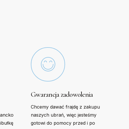
options
may
be
chosen
on
the
product
page
Gwarancja zadowolenia
Chcemy dawać frajdę z zakupu
gancko
naszych ubrań, więc jesteśmy
bibułkę
gotowi do pomocy przed i po