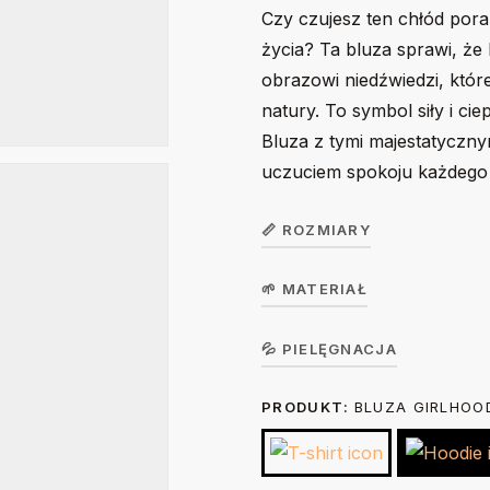
Czy czujesz ten chłód pora
życia? Ta bluza sprawi, że 
obrazowi niedźwiedzi, któ
natury. To symbol siły i cie
Bluza z tymi majestatycznym
uczuciem spokoju każdego 
📏 ROZMIARY
🌱 MATERIAŁ
Bluza dziecięca
GirlHoodie /
104
Koszulka w wersji unisex z krót
💦 PIELĘGNACJA
BoyHoodie
single jersey, gramatura 190 g/m²
PRODUKT:
BLUZA GIRLHOO
Prać na lewej stronie ręcznie lub
36
Szerokość (A)
suszarce bębnowej. Prasować na 
cm
wybielać. Nie czyścić chemiczni