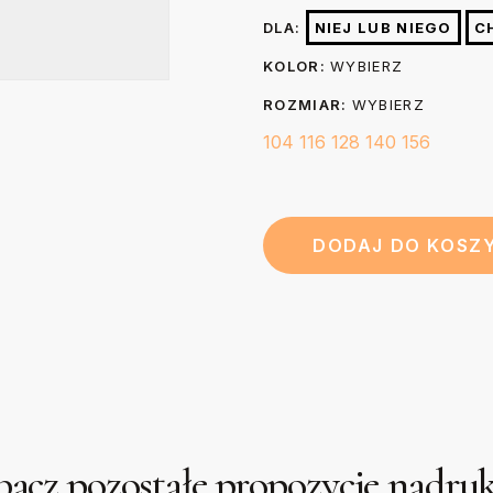
nadruk prasując go przez 3-5 se
44
Długość (B)
DLA:
NIEJ LUB NIEGO
C
papier do pieczenia.
cm
KOLOR:
WYBIERZ
ROZMIAR:
WYBIERZ
104
116
128
140
156
DODAJ DO KOSZ
acz pozostałe propozycje nadr