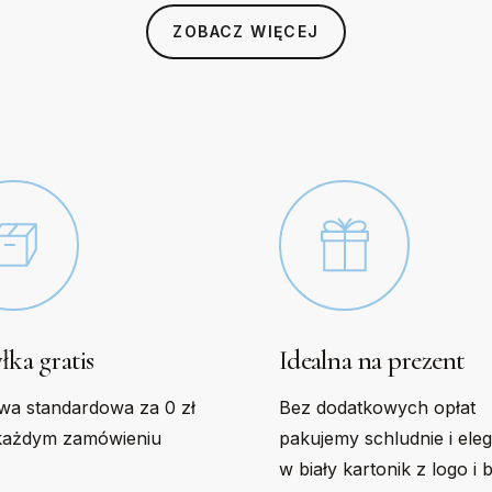
s
options
ZOBACZ WIĘCEJ
may
be
n
chosen
on
the
t
product
page
łka gratis
Idealna na prezent
wa standardowa za 0 zł
Bez dodatkowych opłat
każdym zamówieniu
pakujemy schludnie i ele
w biały kartonik z logo i 