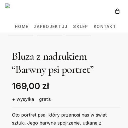
Skip
to
main
HOME
ZAPROJEKTUJ
SKLEP
KONTAKT
content
Bluza z nadrukiem
“Barwny psi portret”
169,00 zł
+ wysyłka
gratis
Oto portret psa, który przenosi nas w świat
sztuki. Jego barwne spojrzenie, utkane z