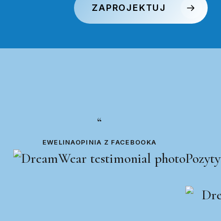
ZAPROJEKTUJ
“
EWELINA
OPINIA Z FACEBOOKA
Pozyty