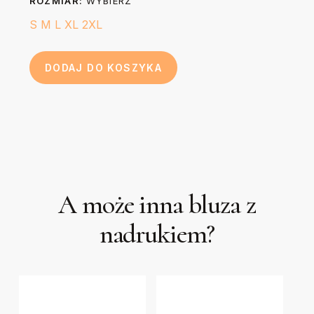
ROZMIAR:
WYBIERZ
S
M
L
XL
2XL
DODAJ DO KOSZYKA
A może inna bluza z
nadrukiem?