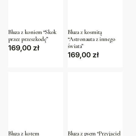
This
This
product
product
has
has
Bluza z koniem “Skok
Bluza z kosmitą
przez przeszkodę”
“Astronauta z innego
multiple
multiple
świata”
169,00
zł
variants.
variants.
169,00
zł
The
The
options
options
may
may
be
be
chosen
chosen
on
on
the
the
This
This
product
product
product
product
page
page
has
has
Bluza z kotem
Bluza z psem “Przyjaciel