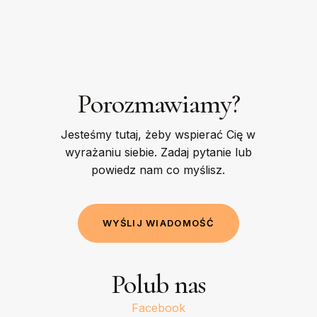
Porozmawiamy?
Jesteśmy tutaj, żeby wspierać Cię w
wyrażaniu siebie. Zadaj pytanie lub
powiedz nam co myślisz.
W
Y
Ś
L
I
J
W
I
A
D
O
M
O
Ś
Ć
Polub nas
Facebook