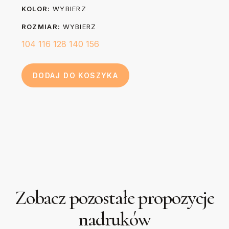
Długość (B)
KOLOR:
WYBIERZ
papier do pieczenia.
cm
cm
cm
cm
cm
ROZMIAR:
WYBIERZ
104
116
128
140
156
DODAJ DO KOSZYKA
Zobacz pozostałe propozycje
nadruków