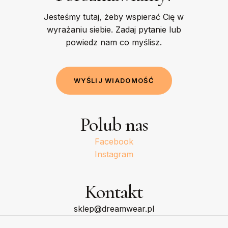
Jesteśmy tutaj, żeby wspierać Cię w
wyrażaniu siebie. Zadaj pytanie lub
powiedz nam co myślisz.
W
Y
Ś
L
I
J
W
I
A
D
O
M
O
Ś
Ć
Polub nas
Facebook
Instagram
Kontakt
sklep@dreamwear.pl