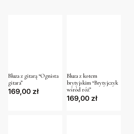
This
This
product
product
has
has
Bluza z gitarą “Ognista
Bluza z kotem
gitara”
brytyjskim “Brytyjczyk
multiple
multiple
wśród róż”
169,00
zł
variants.
variants.
169,00
zł
The
The
options
options
may
may
be
be
chosen
chosen