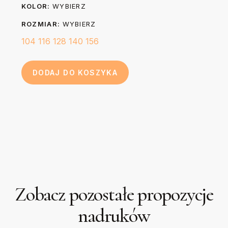
Długość (B)
KOLOR:
WYBIERZ
papier do pieczenia.
cm
cm
cm
cm
cm
ROZMIAR:
WYBIERZ
104
116
128
140
156
DODAJ DO KOSZYKA
Zobacz pozostałe propozycje
nadruków