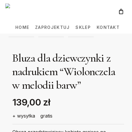
Skip
to
main
HOME
ZAPROJEKTUJ
SKLEP
KONTAKT
content
Bluza dla dziewczynki z
nadrukiem “Wiolonczela
w melodii barw”
139,00 zł
+ wysyłka
gratis