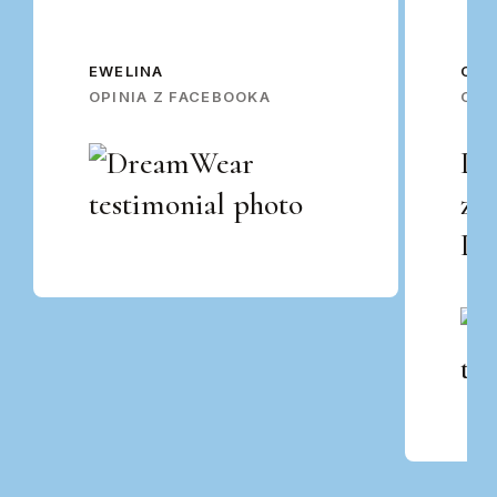
EWELINA
OSK
OPINIA Z FACEBOOKA
OPI
Po
za
Po