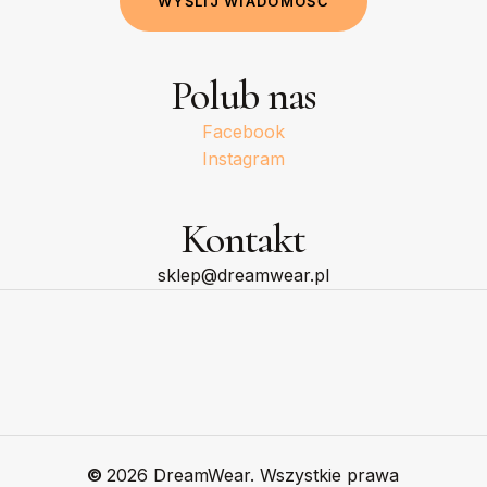
W
Y
Ś
L
I
J
W
I
A
D
O
M
O
Ś
Ć
Polub nas
Facebook
Instagram
Kontakt
sklep@dreamwear.pl
©
2026
DreamWear. Wszystkie prawa