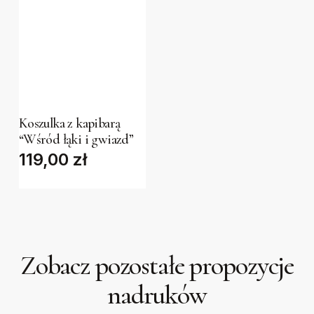
be
be
chosen
chosen
on
on
the
the
This
product
product
product
page
page
has
Koszulka z kapibarą
“Wśród łąki i gwiazd”
multiple
119,00
zł
variants.
The
options
may
be
Zobacz pozostałe propozycje
chosen
on
nadruków
the