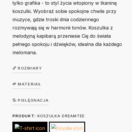
tylko grafika - to styl życia wtopiony w tkaninę
koszulki. Wyobraź sobie spokojne chwile przy
muzyce, gdzie troski dnia codziennego
rozmywają się w harmonii tonów. Koszulka z
melodyjną kapibarą przeniesie Cię do świata
pełnego spokoju i dźwięków, idealna dla każdego
melomana.
📏 ROZMIARY
🌱 MATERIAŁ
Koszulka
unisex
S
M
L
XL
2XL
Koszulka w wersji unisex z krótkim rękawem. Okrągły
💦 PIELĘGNACJA
DreamTee
dekolt z elastanem. 100% bawełna, single jersey, gramatura
PRODUKT:
KOSZULKA DREAMTEE
Prać na lewej stronie ręcznie lub w trybie delikatnym w 30
190 g/m².
Szerokość
49
52
55
58
62
stopniach. Nie suszyć w suszarce bębnowej. Prasować na
(A)
cm
cm
cm
cm
cm