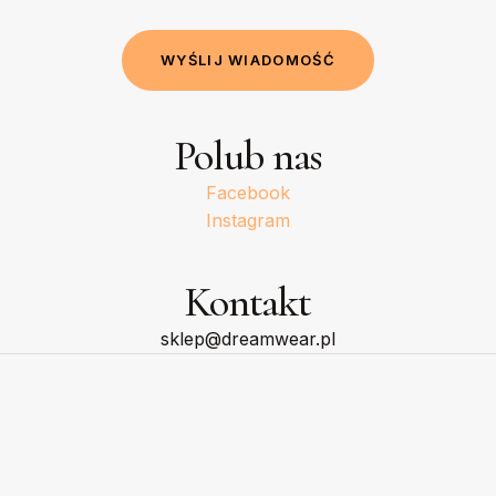
W
Y
Ś
L
I
J
W
I
A
D
O
M
O
Ś
Ć
Polub nas
Facebook
Instagram
Kontakt
sklep@dreamwear.pl