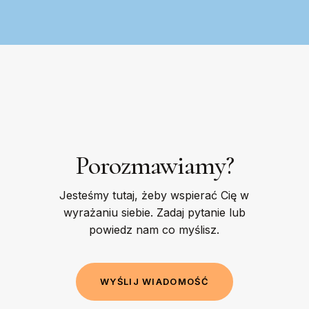
Porozmawiamy?
Jesteśmy tutaj, żeby wspierać Cię w
wyrażaniu siebie. Zadaj pytanie lub
powiedz nam co myślisz.
W
Y
Ś
L
I
J
W
I
A
D
O
M
O
Ś
Ć