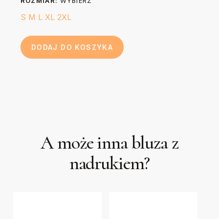
ROZMIAR:
WYBIERZ
S
M
L
XL
2XL
DODAJ DO KOSZYKA
A może inna bluza z
nadrukiem?